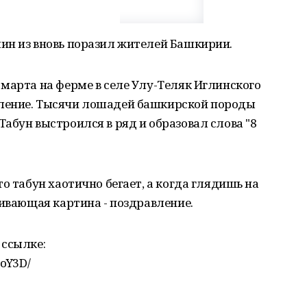
ин из вновь поразил жителей Башкирии.
марта на ферме в селе Улу-Теляк Иглинского
ление. Тысячи лошадей башкирской породы
абун выстроился в ряд и образовал слова "8
о табун хаотично бегает, а когда глядишь на
живающая картина - поздравление.
 ссылке:
2oY3D/