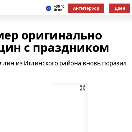
+30 °С
Антитеррор
Дзен
Ясно
мер оригинально
щин с праздником
ллин из Иглинского района вновь поразил