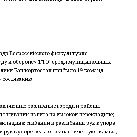
рда Всероссийского физкультурно-
уду и обороне» (ГТО) среди муниципальных
ублики Башкортостан прибыло 19 команд.
 состязанию.
тавляющие различные города и районы
дтягивании из виса на высокой перекладине;
екладине; сгибании и разгибании рук в упоре
и рук в упоре лежа о гимнастическую скамью;