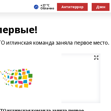
+27 °С
Антитеррор
Дзен
Облачно
первые!
О иглинская команда заняла первое место.
ТО иглинская команда заняла первое