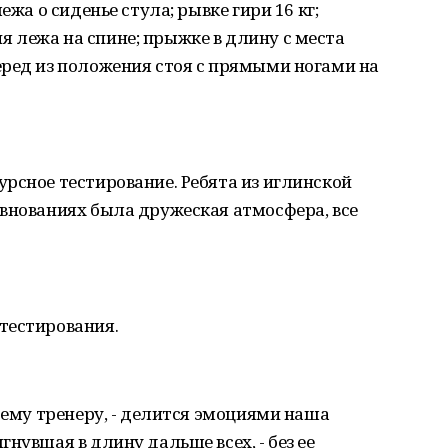
ежа о сиденье стула; рывке гири 16 кг;
 лежа на спине; прыжке в длину с места
еред из положения стоя с прямыми ногами на
рсное тестирование. Ребята из иглинской
внованиях была дружеская атмосфера, все
тестирования.
оему тренеру, - делится эмоциями наша
нувшая в длину дальше всех, - без ее