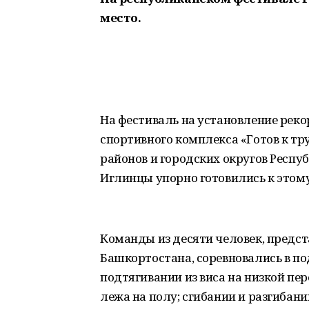
место.
На фестиваль на установление реко
спортивного комплекса «Готов к тр
районов и городских округов Респ
Иглинцы упорно готовились к этому
Команды из десяти человек, предс
Башкортостана, соревновались в по
подтягивании из виса на низкой пер
лежа на полу; сгибании и разгибани