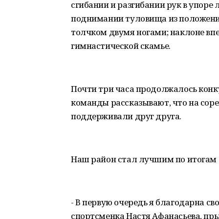
сгибании и разгибании рук в упоре л
поднимании туловища из положения
толчком двумя ногами; наклоне вп
гимнастической скамье.
Почти три часа продолжалось конку
команды рассказывают, что на соре
поддерживали друг друга.
Наш район стал лучшим по итогам 
- В первую очередь я благодарна св
спортсменка Настя Афанасьева, прыг