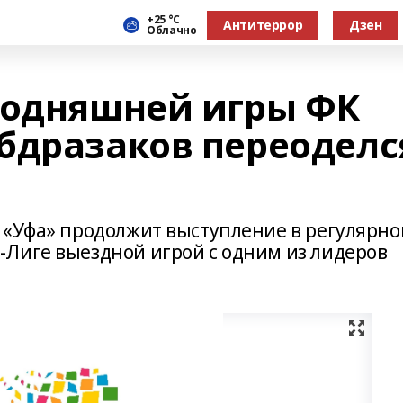
+25 °С
Антитеррор
Дзен
Облачно
годняшней игры ФК
бдразаков переоделс
 «Уфа» продолжит выступление в регулярн
Лиге выездной игрой с одним из лидеров