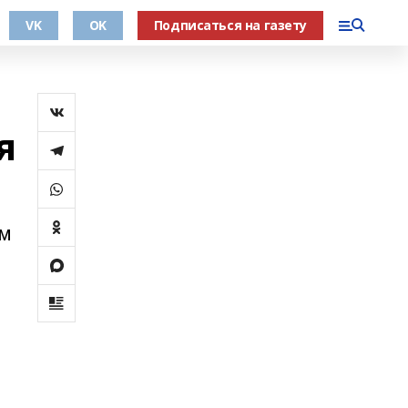
VK
OK
Подписаться на газету
я
ом