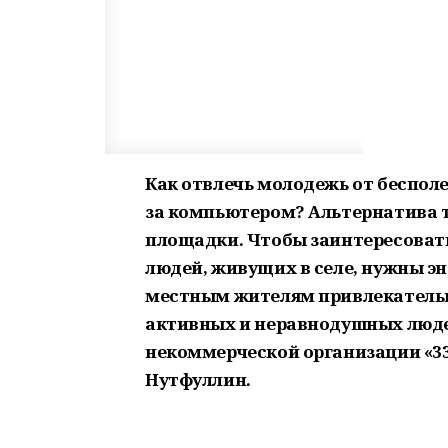
Как отвлечь молодежь от беспол
за компьютером? Альтернатива т
площадки. Чтобы заинтересовать
людей, живущих в селе, нужны э
местным жителям привлекательн
активных и неравнодушных люде
некоммерческой организации «33
Нутфуллин.