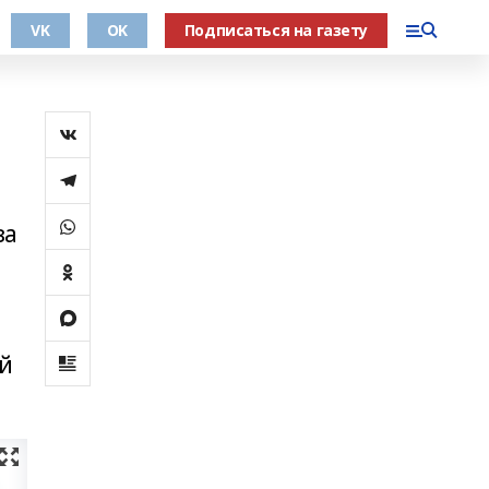
VK
OK
Подписаться на газету
за
ой