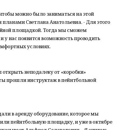
 чтобы можно было заниматься на этой
я планами Светлана Анатольевна. - Для этого
ейной площадкой. Тогда мы сможем
 и у нас появится возможность проводить
омфортных условиях.
ил открыть неподалеку от «коробки»
ты прошли инструктаж в пейнтбольной
дали в аренду оборудование, которое мы
оили пейнтбольную площадку, и уже в октябре
сказывает Альфред Салаватович. - Я считаю,