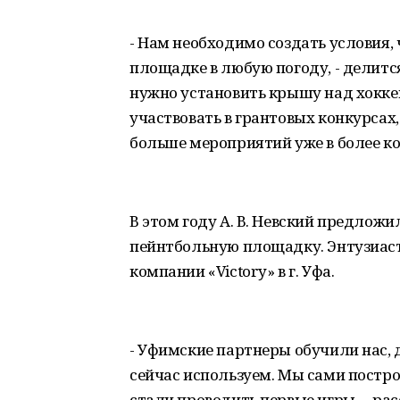
- Нам необходимо создать условия,
площадке в любую погоду, - делитс
нужно установить крышу над хокк
участвовать в грантовых конкурсах,
больше мероприятий уже в более к
В этом году А. В. Невский предлож
пейнтбольную площадку. Энтузиас
компании «Victory» в г. Уфа.
- Уфимские партнеры обучили нас, 
сейчас используем. Мы сами постр
стали проводить первые игры, – рас