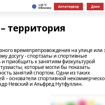
+23 °С
Антитеррор
Дзен
Облачно
– территория
езного времяпрепровождения на улице или 
му досугу - спортзалы и спортивные
 и приобщить к занятиям физкультурой
тузиасты, которые могли бы показать
сть занятий спортом. Одни из таких
й – основатели спортивной некоммерческ
ндр Невский и Альфред Нутфуллин.