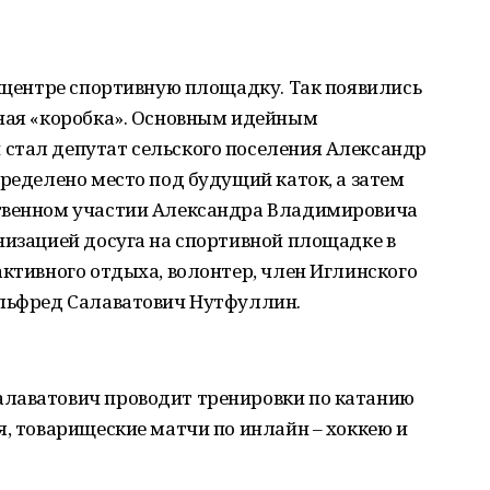
айцентре спортивную площадку. Так появились
йная «коробка». Основным идейным
стал депутат сельского поселения Александр
пределено место под будущий каток, а затем
ственном участии Александра Владимировича
низацией досуга на спортивной площадке в
активного отдыха, волонтер, член Иглинского
Альфред Салаватович Нутфуллин.
алаватович проводит тренировки по катанию
я, товарищеские матчи по инлайн – хоккею и