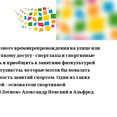
езного времяпрепровождения на улице или
акому досугу - спортзалы и спортивные
 и приобщить к занятиям физкультурой
нтузиасты, которые могли бы показать
ость занятий спортом. Одни из таких
й – основатели спортивной
 Легион» Александр Невский и Альфред