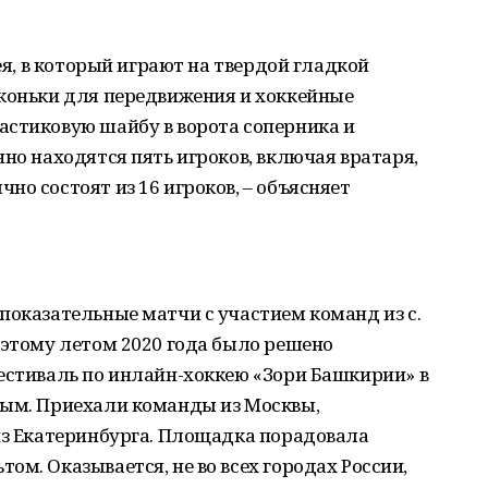
кея, в который играют на твердой гладкой
 коньки для передвижения и хоккейные
астиковую шайбу в ворота соперника и
нно находятся пять игроков, включая вратаря,
но состоят из 16 игроков, – объясняет
показательные матчи с участием команд из с.
оэтому летом 2020 года было решено
естиваль по инлайн-хоккею «Зори Башкирии» в
ным. Приехали команды из Москвы,
из Екатеринбурга. Площадка порадовала
м. Оказывается, не во всех городах России,