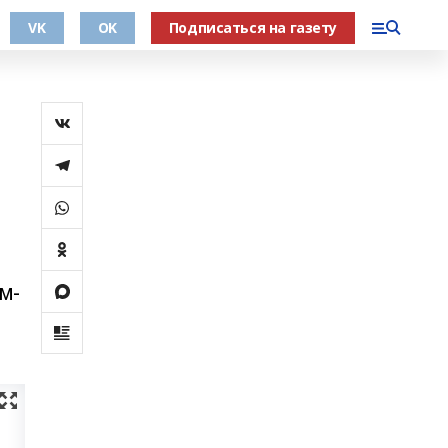
VK
OK
Подписаться на газету
м-