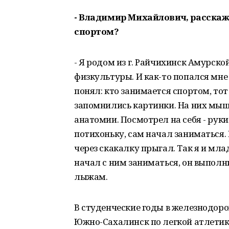
- Владимир Михайлович, расскажи
спортом?
- Я родом из г. Райчихинск Амурской
физкультуры. И как-то попался мне
понял: кто занимается спортом, то
запомнились картинки. На них мыш
анатомии. Посмотрел на себя - руки
потихоньку, сам начал заниматься.
через скакалку прыгал. Так я и мла
начал с ним заниматься, он выпол
лыжам.
В студенческие годы в железнодо
Южно-Сахалинск по легкой атлетике