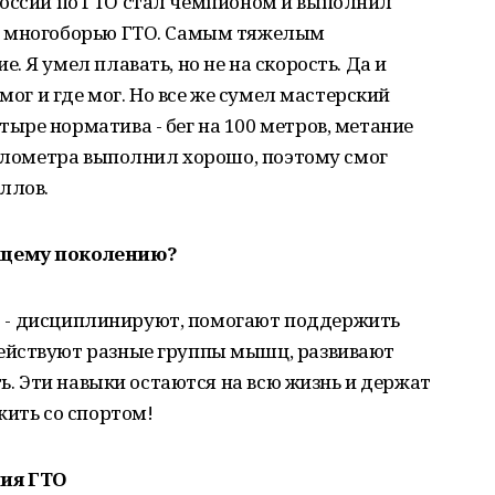
ве России по ГТО стал чемпионом и выполнил
о многоборью ГТО. Самым тяжелым
 Я умел плавать, но не на скорость. Да и
мог и где мог. Но все же сумел мастерский
ре норматива - бег на 100 метров, метание
километра выполнил хорошо, поэтому смог
ллов.
ющему поколению?
ГТО - дисциплинируют, помогают поддержить
ействуют разные группы мышц, развивают
ть. Эти навыки остаются на всю жизнь и держат
жить со спортом!
ия ГТО