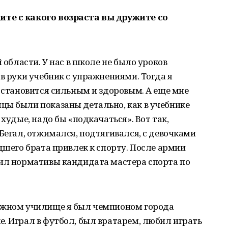
те с какого возраста вы дружите со
 области. У нас в школе не было уроков
 в руки учебник с упражнениями. Тогда я
т становится сильным и здоровым. А еще мне
цы были показаны детально, как в учебнике
 худые, надо бы «подкачаться». Вот так,
 Бегал, отжимался, подтягивался, с девочками
дшего брата привлек к спорту. После армии
нил нормативы кандидата мастера спорта по
рожном училище я был чемпионом города
. Играл в футбол, был вратарем, любил играть