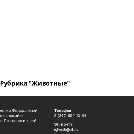
Рубрика "Животные"
влении Федеральной
Телефон
технологий и
8 (347) 952-10-64
н. Регистрационный
Эл. почта
iglvesti@bk.ru