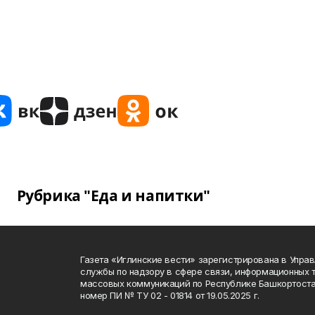
Рубрика "Еда и напитки"
Газета «Иглинские вести» зарегистрирована в Упра
службы по надзору в сфере связи, информационных 
массовых коммуникаций по Республике Башкортоста
номер ПИ № ТУ 02 - 01814 от 19.05.2025 г.