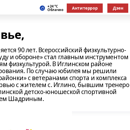
+24 °С
Антитеррор
Дзен
Облачно
вье,
яется 90 лет. Всероссийский физкультурно-
уду и обороне» стал главным инструментом
ям физкультурой. В Иглинском районе
ирования. По случаю юбилея мы решили
айонки» с ветеранами спорта и комплекса
рвью с жителем с. Иглино, бывшим тренеро
глинской детско-юношеской спортивной
ем Шадриным.