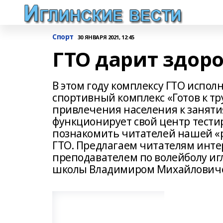
Спорт
30 ЯНВАРЯ 2021, 12:45
ГТО дарит здоро
В этом году комплексу ГТО исполн
спортивный комплекс «Готов к тр
привлечения населения к заняти
функционирует свой центр тест
познакомить читателей нашей «р
ГТО. Предлагаем читателям инте
преподавателем по волейболу и
школы Владимиром Михайлович