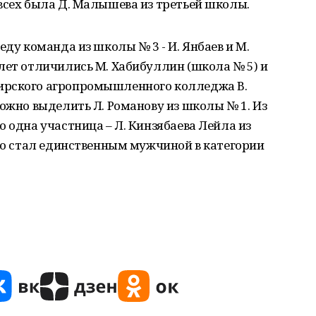
всех была Д. Малышева из третьей школы.
еду команда из школы № 3 - И. Янбаев и М.
лет отличились М. Хабибуллин (школа № 5) и
ирского агропромышленного колледжа В.
можно выделить Л. Романову из школы № 1. Из
 одна участница – Л. Кинзябаева Лейла из
ево стал единственным мужчиной в категории