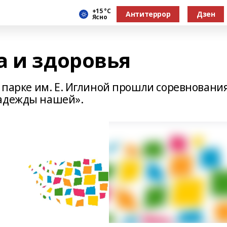
+15 °С
Антитеррор
Дзен
Ясно
а и здоровья
в парке им. Е. Иглиной прошли соревновани
надежды нашей».