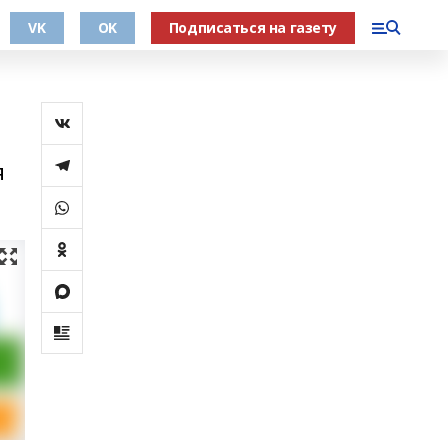
VK
OK
Подписаться на газету
я