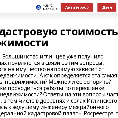
+26 °С
Антитеррор
Дзен
Облачно
адастровую стоимость
ижимости
. Большинство иглинцев уже получило
ых появляются в связи с этим вопросы.
ога на имущество напрямую зависит от
едвижимости. А как определяется эта самая
ты недвижимости? Можно ли ее оспорить?
ики проводиться работы по переоценке
 недвижимости? Ответы на эти вопросы час
в том числе в деревнях и селах Иглинского
лись к ведущему инженеру межрайонного
деральной кадастровой палаты Росреестра 