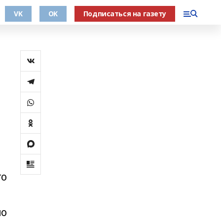
VK
OK
Подписаться на газету
то
по