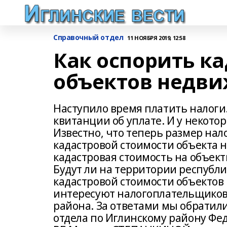
Справочный отдел
11 НОЯБРЯ 2019, 12:58
Как оспорить к
объектов недв
Наступило время платить налоги
квитанции об уплате. И у некотор
Известно, что теперь размер нал
кадастровой стоимости объекта н
кадастровая стоимость на объек
Будут ли на территории республ
кадастровой стоимости объектов
интересуют налогоплательщиков, 
района. За ответами мы обрати
отдела по Иглинскому району Фе