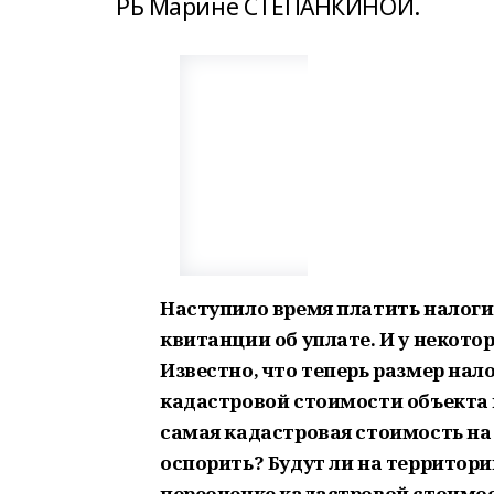
РБ Марине СТЕПАНКИНОЙ.
Наступило время платить налоги
квитанции об уплате. И у некото
Известно, что теперь размер нал
кадастровой стоимости объекта 
самая кадастровая стоимость н
оспорить? Будут ли на территор
переоценке кадастровой стоимо