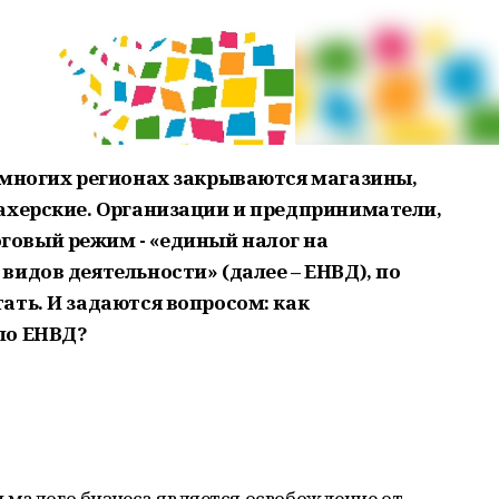
 многих регионах закрываются магазины,
ахерские. Организации и предприниматели,
овый режим - «единый налог на
идов деятельности» (далее – ЕНВД), по
ать. И задаются вопросом: как
по ЕНВД?
 малого бизнеса является освобождение от