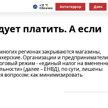
+21 °С
Антитеррор
Дзен
Облачно
ует платить. А если
 многих регионах закрываются магазины,
ахерские. Организации и предприниматели
говый режим - «единый налог на вмененн
льности» (далее – ЕНВД), по сути, лишены
ся вопросом: как минимизировать