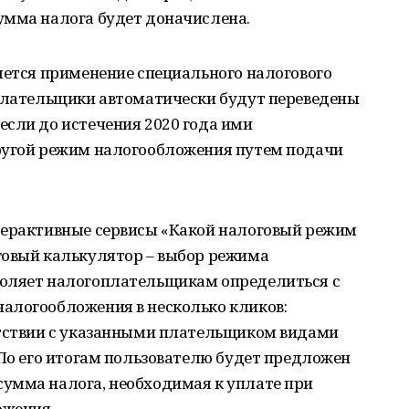
умма налога будет доначислена.
яется применение специального налогового
оплательщики автоматически будут переведены
если до истечения 2020 года ими
ругой режим налогообложения путем подачи
терактивные сервисы «Какой налоговый режим
говый калькулятор – выбор режима
воляет налогоплательщикам определиться с
алогообложения в несколько кликов:
етствии с указанными плательщиком видами
 По его итогам пользователю будет предложен
умма налога, необходимая к уплате при
ожения.