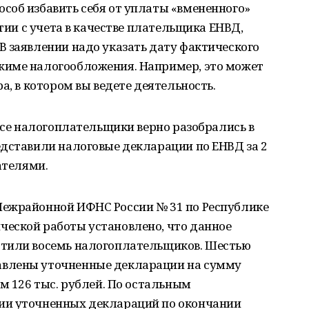
соб избавить себя от уплаты «вмененного»
ятии с учета в качестве плательщика ЕНВД,
 заявлении надо указать дату фактического
жиме налогообложения. Например, это может
а, в котором вы ведете деятельность.
 все налогоплательщики верно разобрались в
едставили налоговые декларации по ЕНВД за 2
ателями.
Межрайонной ИФНС России № 31 по Республике
еской работы установлено, что данное
стили восемь налогоплательщиков. Шестью
влены уточненные декларации на сумму
ем 126 тыс. рублей. По остальным
ии уточненных деклараций по окончании