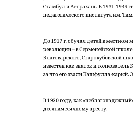
Стамбул и Астрахань. В 1931-1936 
педагогического института им. Тимир
До 1917 г. обучал детей в местном 
революции – в Серменейской школе
Благоварского, Старокубовской шко
известен как знаток и толкователь 
за что его звали Кашфулла-карый. 
В 1920 году, как «неблагонадежны
десятимесячному аресту.