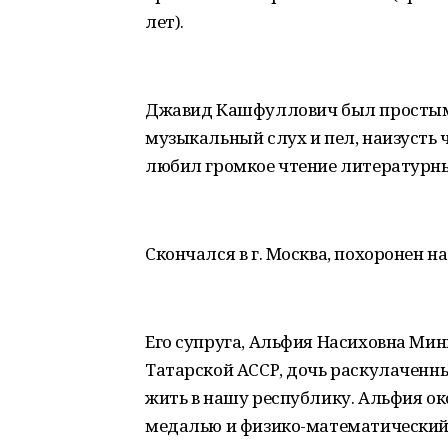
лет).
Джавид Кашфуллович был простым
музыкальный слух и пел, наизусть 
любил громкое чтение литературны
Скончался в г. Москва, похоронен 
Его супруга, Альфия Насиховна Минни
Татарской АССР, дочь раскулаченны
жить в нашу республику. Альфия о
медалью и физико-математический 