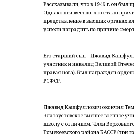
Рассказывали, что в 1949 г. он был
Однако неизвестно, что стало при
представление в высших органах вл
успели наградить по причине смер
Его старший сын – Джавид Кашфуллов
участник и инвалид Великой Отечес
правая нога). Был награжден орде
РСФСР.
Джавид Кашфуллович окончил Темя
Златоустовское высшее военное у
школу с отличием. Член Верховного
Ермекеевского района БАССР (три го