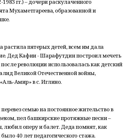
2-1983 гг.) – дочери раскулаченного
ията Мухаметгареева, образованной и
шке.
на растила пятерых детей, всем им дала
ние. Дед Кафии - Шарафутдин построил мечеть
я после революции использовалась как детский
валид Великой Отечественной войны,
«Аль-Амир» в с. Иглино.
перевез семью на постоянное жительство в
еком, пел башкирские протяжные песни –
, любил оперу и балет. Деда помнят, как
 было 40 лет педагогического стажа.