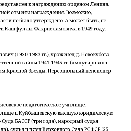
 представлен к награждению орденом Ленина.
чиной отмены награждения. Возможно,
асти не было утверждено. А может быть, не
ти Кашфуллы Фахрисламовича в 1949 году.
ич (1920-1983 гг.), уроженец д. Новокубово,
твенной войны 1941-1945 гг. (ампутирована
ном Красной Звезды. Персональный пенсионер
совское педагогическое училище,
чилище и Куйбышевскую высшую юридическую
 Суда БАССР (три года), народный судья
да), судья и член Верховного Суда РСФСР (25