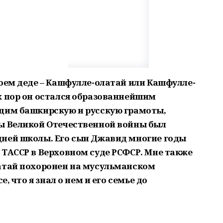
воем деде – Кашфулле-олатай или Кашфулле-
х пор он остался образованнейшим
ющим башкирскую и русскую грамоты,
ды Великой Отечественной войны был
дней школы. Его сын Джавид многие годы
 ТАССР в Верховном суде РСФСР. Мне также
атай похоронен на мусульманском
е, что я знал о нем и его семье до