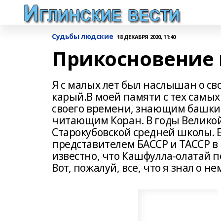
Судьбы людские
18 ДЕКАБРЯ 2020, 11:40
Прикосновение
Я с малых лет был наслышан о св
карый.В моей памяти с тех самы
своего времени, знающим башкир
читающим Коран. В годы Велико
Старокубовской средней школы. 
представителем БАССР и ТАССР в
известно, что Кашфулла-олатай п
Вот, пожалуй, все, что я знал о н