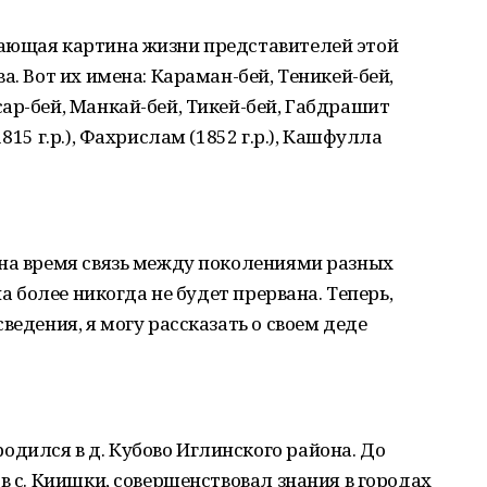
ающая картина жизни представителей этой
а. Вот их имена: Караман-бей, Теникей-бей,
ар-бей, Манкай-бей, Тикей-бей, Габдрашит
815 г.р.), Фахрислам (1852 г.р.), Кашфулла
 на время связь между поколениями разных
на более никогда не будет прервана. Теперь,
ведения, я могу рассказать о своем деде
дился в д. Кубово Иглинского района. До
в с. Киишки, совершенствовал знания в городах