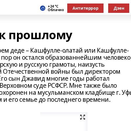
+24 °С
Антитеррор
Дзен
Облачно
 к прошлому
оем деде – Кашфулле-олатай или Кашфулле-
х пор он остался образованнейшим человек
скую и русскую грамоты, наизусть
й Отечественной войны был директором
Его сын Джавид многие годы работал
 Верховном суде РСФСР. Мне также было
охоронен на мусульманском кладбище г. Уф
ем и его семье до последнего времени.