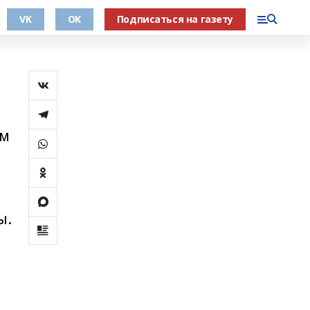
VK
OK
Подписаться на газету
ом
ы.