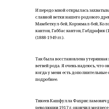
И передо мной открылась захватыв
славной ветки нашего родового древ
Мамбеткул-бей, Корзямал-бей, Колс
кантон, Габбас кантон, Габдрафик (1
(1888-1949 гг.).
Так была восстановлена утерянная
ветвей рода. Я очень надеюсь, что о
когда у меня есть дополнительные с
подробнее.
Тикеев Кашфулла Фахрисламович ро
революции 1917 г. окончил медресе 