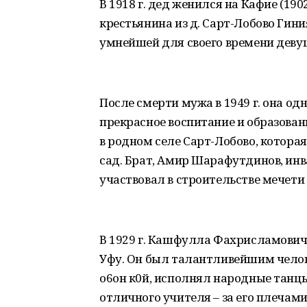
В 1918 г. дед женился на Кафие (190
крестьянина из д. Сарт-Лобово Гин
умнейшей для своего времени деву
После смерти мужа в 1949 г. она од
прекрасное воспитание и образова
в родном селе Сарт-Лобово, котора
сад. Брат, Амир Шарафутдинов, ин
участвовал в строительстве мечети 
В 1929 г. Кашфулла Фахрисламович 
Уфу. Он был талантливейшим челов
о6он к0й, исполнял народные танцы
отличного учителя – за его плечами