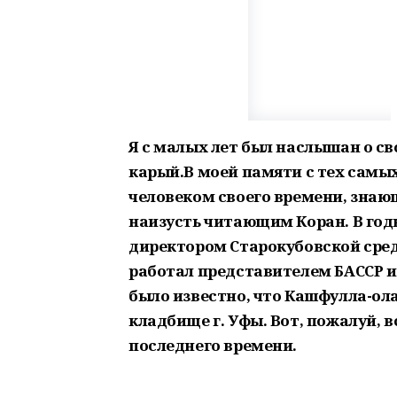
Я с малых лет был наслышан о с
карый.В моей памяти с тех самы
человеком своего времени, зна
наизусть читающим Коран. В го
директором Старокубовской сре
работал представителем БАССР и
было известно, что Кашфулла-ол
кладбище г. Уфы. Вот, пожалуй, вс
последнего времени.