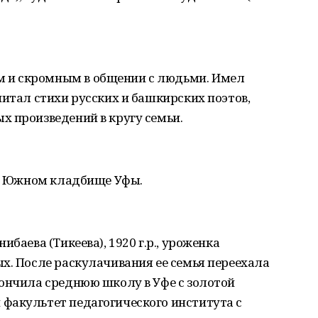
 и скромным в общении с людьми. Имел
читал стихи русских и башкирских поэтов,
х произведений в кругу семьи.
на Южном кладбище Уфы.
баева (Тикеева), 1920 г.р., уроженка
х. После раскулачивания ее семья переехала
кончила среднюю школу в Уфе с золотой
факультет педагогического института с