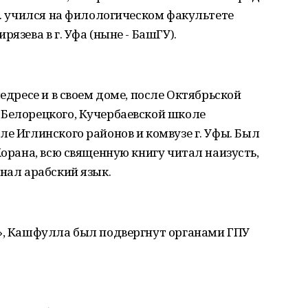
гг. учился на филологическом факультете
язева в г. Уфа (ныне - БашГУ).
медресе и в своем доме, после Октябрьской
 Белорецкого, Кучербаевской школе
ле Иглинского районов и комвузе г. Уфы. Был
Корана, всю священную книгу читал наизусть,
Знал арабский язык.
й», Кашфулла был подвергнут органами ГПУ