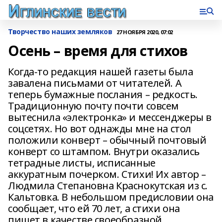
Творчество наших земляков
27 НОЯБРЯ 2020, 07:02
Осень – время для стихов
Когда-то редакция нашей газеты была
завалена письмами от читателей. А
теперь бумажные послания – редкость.
Традиционную почту почти совсем
вытеснила «электронка» и мессенджеры в
соцсетях. Но вот однажды мне на стол
положили конверт – обычный почтовый
конверт со штампом. Внутри оказались
тетрадные листы, исписанные
аккуратным почерком. Стихи! Их автор –
Людмила Степановна Краснокутская из с.
Кальтовка. В небольшом предисловии она
сообщает, что ей 70 лет, а стихи она
пишет в качестве своеобразной