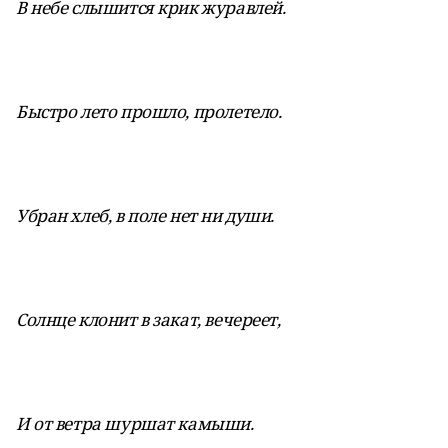
В небе слышится крик журавлей.
Быстро лето прошло, пролетело.
Убран хлеб, в поле нет ни души.
Солнце клонит в закат, вечереет,
И от ветра шуршат камыши.