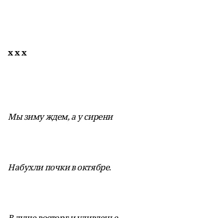
х х х
Мы зиму ждем, а у сирени
Набухли почки в октябре.
В душе восторг и удивленье –