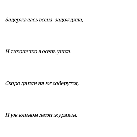
Задержалась весна, задождила,
И тихонечко в осень ушла.
Скоро цапли на юг соберутся,
И уж клином летят журавли.