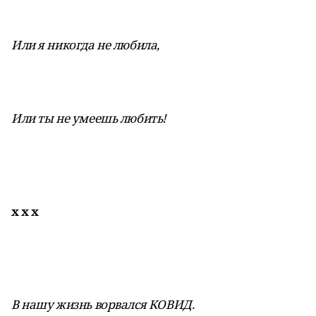
Или я никогда не любила,
Или ты не умеешь любить!
х х х
В нашу жизнь ворвался КОВИД.