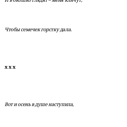
Чтобы семечек горстку дала.
х х х
Вот и осень в душе наступила,