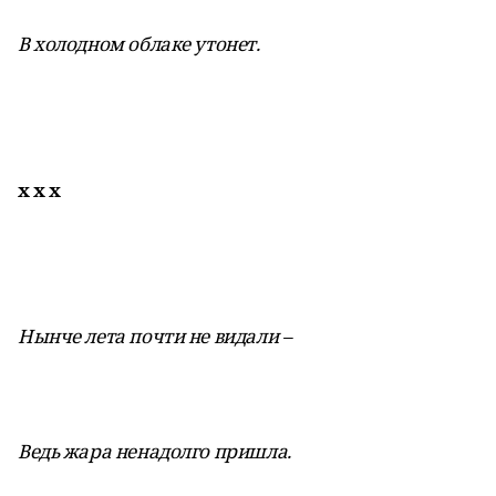
В холодном облаке утонет.
х х х
Нынче лета почти не видали –
Ведь жара ненадолго пришла.