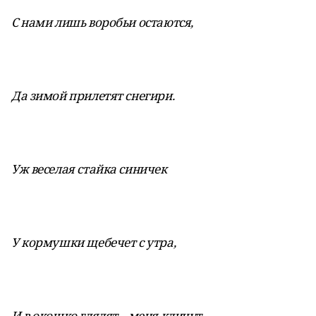
С нами лишь воробьи остаются,
Да зимой прилетят снегири.
Уж веселая стайка синичек
У кормушки щебечет с утра,
И в окошко глядят – меня кличут,