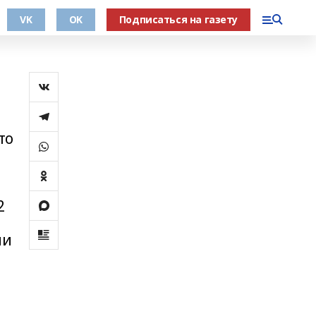
VK
OK
Подписаться на газету
то
2
ми