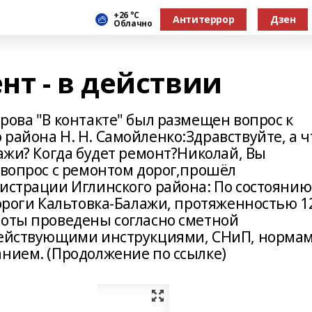
+26 °С
Антитеррор
Дзен
Облачно
т - в действии
рова "В контакте" был размещен вопрос к
района Н. Н. Самойленко:Здравствуйте, а ч
лажи? Когда будет ремонт?Николай, Вы
 вопрос с ремонтом дорог,прошёл
нистрации Иглинского района: По состоянию
дороги Кальтовка-Балажи, протяженностью 1
боты проведены согласно сметной
 действующими инструкциями, СНиП, норма
анием. (Продолжение по ссылке)