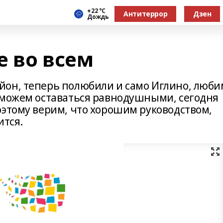
+22 °С
Антитеррор
Дзен
Дождь
е во всем
йон, теперь полюбили и само Иглино, люби
 можем оставаться равнодушными, сегодня
оэтому верим, что хорошим руководством,
ится.