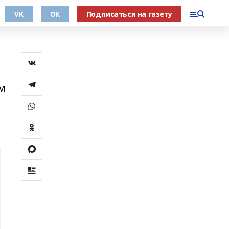
VK
OK
Подписаться на газету
м