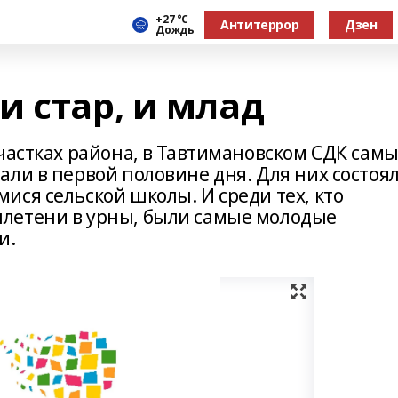
+27 °С
Антитеррор
Дзен
Дождь
 стар, и млад
частках района, в Тавтимановском СДК сам
ли в первой половине дня. Для них состоя
ся сельской школы. И среди тех, кто
летени в урны, были самые молодые
и.