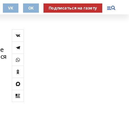
VK
OK
Подписаться на газету
ые
лся