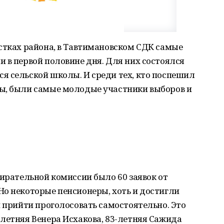
стках района, в Тавтимановском СДК самые
 в первой половине дня. Для них состоялся
я сельской школы. И среди тех, кто поспешил
ы, были самые молодые участники выборов и
бирательной комиссии было 60 заявок от
Но некоторые пенсионеры, хоть и достигли
и прийти проголосовать самостоятельно. Это
летняя Венера Исхакова, 83-летняя Сажида