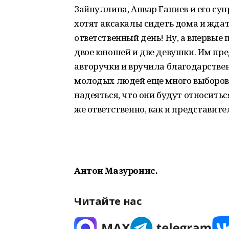
Зайнуллина, Анвар Ганиев и его суп
хотят аксакалы сидеть дома и ждать
ответственный день! Ну, а впервые 
двое юношей и две девушки. Им пр
авторучки и вручила благодарствен
молодых людей еще много выборов,
надеяться, что они будут относитьс
же ответственно, как и представит
Антон Мазуронис.
Читайте нас