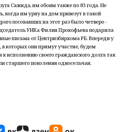
руга Сажида, им обоим также по 83 года. Не
, когда им урну на дом привезут в такой
проголосовавших на этот раз было четверо -
едседатель УИКа Филия Прокофьева подарила
ные письма от Центризбиркома РБ. Впереди у
 в которых они примут участие, будем
я к исполнению своего гражданского долга так
ели старшего поколения односельчан.