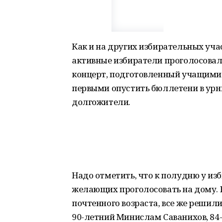
Как и на других избирательных уча
активные избиратели проголосовали
концерт, подготовленный учащимис
первыми опустить бюллетени в урн
долгожители.
Надо отметить, что к полудню у из
желающих проголосовать на дому. 
почтенного возраста, все же решил
90-летний Минислам Саванихов, 84-