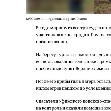
МЧС помогло туристам на реке Лемеза
В ходе маршрута все три судна пол
участников не пострадал. Группа 
организованно.
На берегу туристы самостоятельно
воспользовавшись имевшимся ремк
населенный пункт Верхние Лемезы 
После его прибытия в лагерь оста
километров пешком до условленной
Спасатели Уфимского поисково-спа
на контроль и оказали помощь в ко