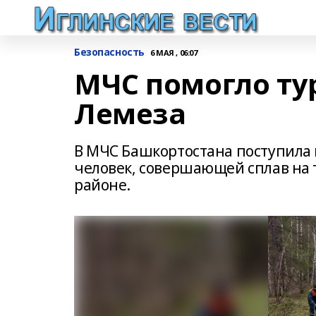
Безопасность
6 МАЯ , 06:07
МЧС помогло ту
Лемеза
В МЧС Башкортостана поступила 
человек, совершающей сплав на 
районе.