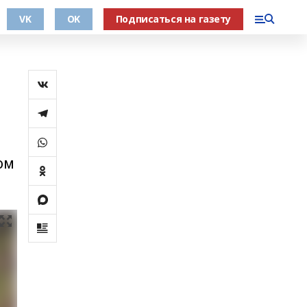
VK
OK
Подписаться на газету
ом