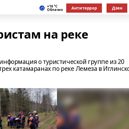
+16 °С
Антитеррор
Дзен
Облачно
ристам на реке
информация о туристической группе из 20
трех катамаранах по реке Лемеза в Иглинск