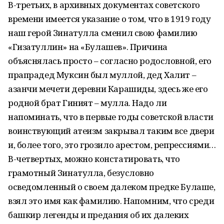
В-третьих, в архивных документах советского
времени имеется указание о том, что в 1919 году
наш герой Зинатулла сменил свою фамилию
«Гизатуллин» на «Булашев». Причина
объяснялась просто – согласно родословной, его
прапрадед Муксин был муллой, дед Халит –
азанчи мечети деревни Карашиды, здесь же его
родной брат Гиният – мулла. Надо ли
напоминать, что в первые годы советской власти
воинствующий атеизм закрывал таким все двери
и, более того, это грозило арестом, репрессиями…
В-четвертых, можно констатировать, что
грамотный Зинатулла, безусловно
осведомленный о своем далеком предке Булаше,
взял это имя как фамилию. Напомним, что среди
башкир легенды и предания об их далеких