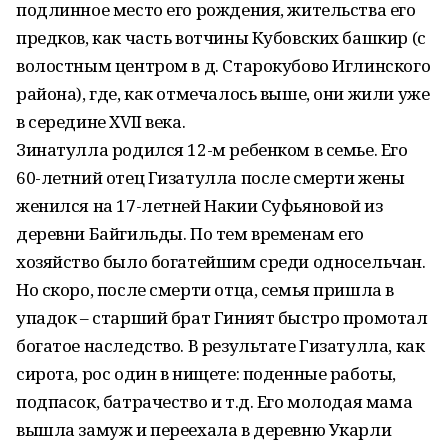
подлинное место его рождения, жительства его
предков, как часть вотчины Кубовских башкир (с
волостным центром в д. Старокубово Иглинского
района), где, как отмечалось выше, они жили уже
в середине XVII века.
Зинатулла родился 12-м ребенком в семье. Его
60-летний отец Гизатулла после смерти жены
женился на 17-летней Накии Суфьяновой из
деревни Байгильды. По тем временам его
хозяйство было богатейшим среди односельчан.
Но скоро, после смерти отца, семья пришла в
упадок – старший брат Гиният быстро промотал
богатое наследство. В результате Гизатулла, как
сирота, рос один в нищете: поденные работы,
подпасок, батрачество и т.д. Его молодая мама
вышла замуж и переехала в деревню Укарли