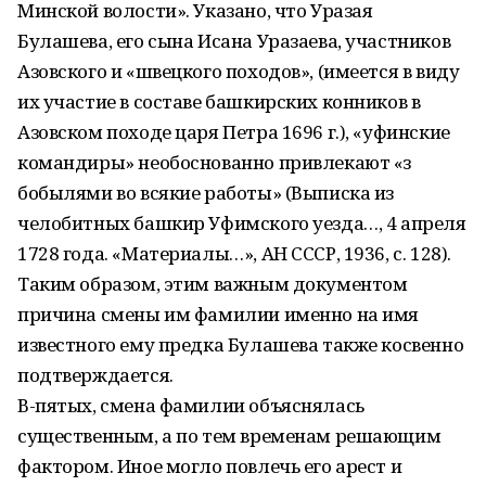
Минской волости». Указано, что Уразая
Булашева, его сына Исана Уразаева, участников
Азовского и «швецкого походов», (имеется в виду
их участие в составе башкирских конников в
Азовском походе царя Петра 1696 г.), «уфинские
командиры» необоснованно привлекают «з
бобылями во всякие работы» (Выписка из
челобитных башкир Уфимского уезда…, 4 апреля
1728 года. «Материалы…», АН СССР, 1936, с. 128).
Таким образом, этим важным документом
причина смены им фамилии именно на имя
известного ему предка Булашева также косвенно
подтверждается.
В-пятых, смена фамилии объяснялась
существенным, а по тем временам решающим
фактором. Иное могло повлечь его арест и