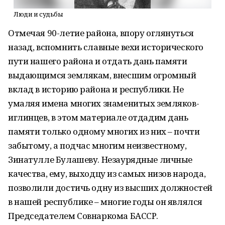
Люди и судьбы
Отмечая 90-летие района, впору оглянуться
назад, вспомнить славные вехи исторического
пути нашего района и отдать дань памяти
выдающимся землякам, внесшим огромный
вклад в историю района и республики. Не
умаляя имена многих знаменитых земляков-
иглинцев, в этом материале отдадим дань
памяти только одному многих из них – почти
забытому, а подчас многим неизвестному,
Зинатулле Булашеву. Незаурядные личные
качества, ему, выходцу из самых низов народа,
позволили достичь одну из высших должностей
в нашей республике – многие годы он являлся
Председателем Совнаркома БАССР.