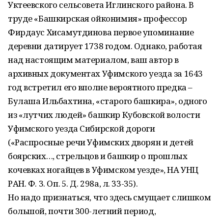
Уктеевского сельсовета Иглинского района. В
труде «Башкирская ойконимия» профессор
Фирдаус Хисамутдинова первое упоминание
деревни датирует 1738 годом. Однако, работая
над настоящим материалом, ваш автор в
архивных документах Уфимского уезда за 1643
год встретил его вполне вероятного предка –
Булаша Ильбахтина, «старого башкира», одного
из «лутчих людей» башкир Кубовской волости
Уфимского уезда Сибирской дороги
(«Распросные речи Уфимских дворян и детей
боярских…, стрельцов и башкир о прошлых
кочевках ногайцев в Уфимском уезде», НА УНЦ
РАН. Ф. 3. Оп. 5. Д. 298а, л. 33-35).
Но надо признаться, что здесь смущает слишком
большой, почти 300-летний период,