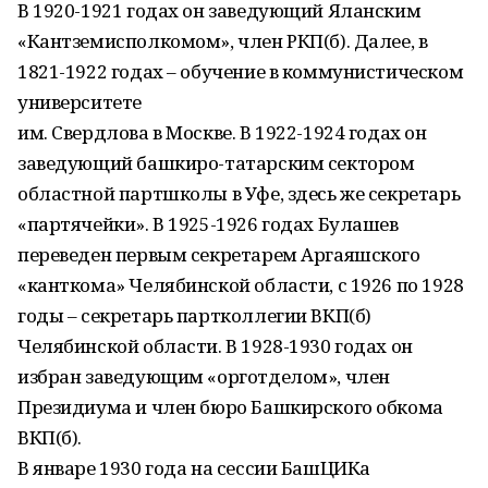
В 1920-1921 годах он заведующий Яланским
«Кантземисполкомом», член РКП(б). Далее, в
1821-1922 годах – обучение в коммунистическом
университете
им. Свердлова в Москве. В 1922-1924 годах он
заведующий башкиро-татарским сектором
областной партшколы в Уфе, здесь же секретарь
«партячейки». В 1925-1926 годах Булашев
переведен первым секретарем Аргаяшского
«канткома» Челябинской области, с 1926 по 1928
годы – секретарь партколлегии ВКП(б)
Челябинской области. В 1928-1930 годах он
избран заведующим «орготделом», член
Президиума и член бюро Башкирского обкома
ВКП(б).
В январе 1930 года на сессии БашЦИКа