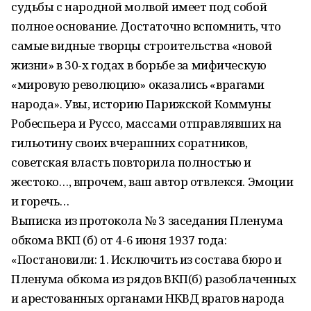
судьбы с народной молвой имеет под собой
полное основание. Достаточно вспомнить, что
самые видные творцы строительства «новой
жизни» в 30-х годах в борьбе за мифическую
«мировую революцию» оказались «врагами
народа». Увы, историю Парижской Коммуны
Робеспьера и Руссо, массами отправлявших на
гильотину своих вчерашних соратников,
советская власть повторила полностью и
жестоко…, впрочем, ваш автор отвлекся. Эмоции
и горечь…
Выписка из протокола № 3 заседания Пленума
обкома ВКП (б) от 4-6 июня 1937 года:
«Постановили: 1. Исключить из состава бюро и
Пленума обкома из рядов ВКП(б) разоблаченных
и арестованных органами НКВД врагов народа