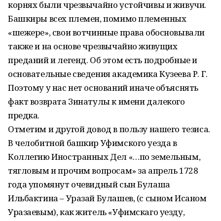
корнях были чрезвычайно устойчивы и живучи.
Башкиры всех племен, помимо племенных
«шежере», свои вотчинные права обосновывали
также и на основе чрезвычайно живущих
преданий и легенд. Об этом есть подробные и
основательные сведения академика Кузеева Р. Г.
Поэтому у нас нет оснований иначе объяснять
факт возврата Зинатулы к имени далекого
предка.
Отметим и другой довод в пользу нашего тезиса.
В челобитной башкир Уфимского уезда в
Коллегию Иностранных Дел «…по земельным,
тягловым и прочим вопросам» за апрель 1728
года упомянут очевидный сын Булаша
Ильбактина – Уразай Булашев, (с сыном Исаном
Уразаевым), как житель «Уфимскаго уезду,