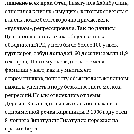
лишение всех прав. Отец, Гизатулла Хабибуллин,
относился к числу «имущих», которых советская
власть, позже безоговорочно причисляя к
«кулакам», репрессировала. Так, по данным
Центрального госархива общественных
объединений РБ, у него было более 100 ульев,
гурт коров, табун лошадей, 60 десятин земли (1,9
гектаров). Поэтому очевидно, что смена
фамилии у него, как и у многих его
современников, попросту объяснялась желанием
выжить, уцелеть в пору безжалостного молоха
репрессий. Но мы отвлеклись от темы.
Деревня Карашиды называлась по названию
одноименной речки Карашиды. В 1906 году отец
8-летнего Зинатуллы Гизатулла переехал на
правый берег