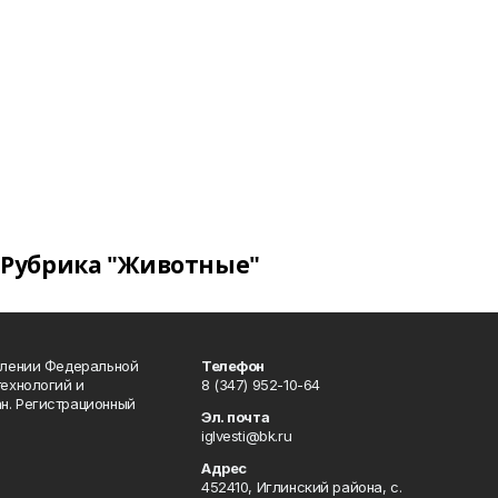
Рубрика "Животные"
влении Федеральной
Телефон
технологий и
8 (347) 952-10-64
н. Регистрационный
Эл. почта
iglvesti@bk.ru
Адрес
452410, Иглинский района, с.