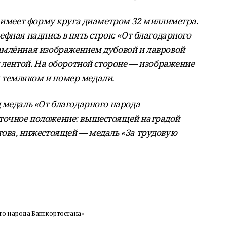
, имеет форму круга диаметром 32 миллиметра.
фная надпись в пять строк: «От благодарного
амлённая изображением дубовой и лавровой
й лентой. На оборотной стороне — изображение
темляком и номер медали.
 медаль «От благодарного народа
точное положение: вышестоящей наградой
това, нижестоящей — медаль «За трудовую
го народа Башкортостана»