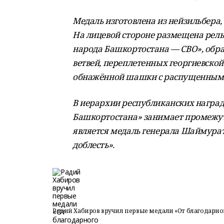
Медаль изготовлена из нейзильбера
На лицевой стороне размещена релье
народа Башкортостана — СВО», обр
ветвей, переплетенных георгиевско
обнажённой шашки с распущенным 
В иерархии республиканских наград
Башкортостана» занимает промежу
является медаль генерала Шаймура
доблесть».
Радий Хабиров вручил первые медали «От благодарно