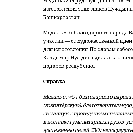
медаль «За трудовую доблесть». Э
изготовления этих знаков Нуждин 
Башкортостан.
Медаль «От благодарного народа Б
участии — от художественной идеи 
для изготовления. По словам собес
Владимир Нуждин сделал как личны
подарок республике.
Справка
Медаль от «От благодарного народа
(волонтёрскую), благотворительную
связанную с проведением специально
и доставке гуманитарных грузов; у
достижению целей СВО; непосредстве