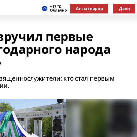
+17 °С
Антитеррор
Дзен
Облачно
вручил первые
годарного народа
»
священнослужители: кто стал первым
ии.