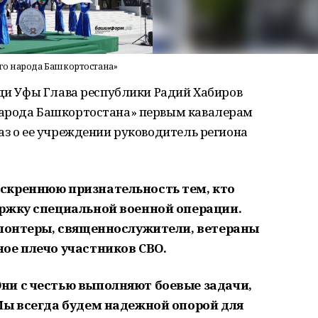
го народа Башкортостана»
ади Уфы Глава республики Радий Хабиров
народа Башкортостана» первым кавалерам
аз о ее учреждении руководитель региона
скреннюю признательность тем, кто
ржку специальной военной операции.
олонтеры, священнослужители, ветераны
ое плечо участников СВО.
ни с честью выполняют боевые задачи,
Мы всегда будем надежной опорой для