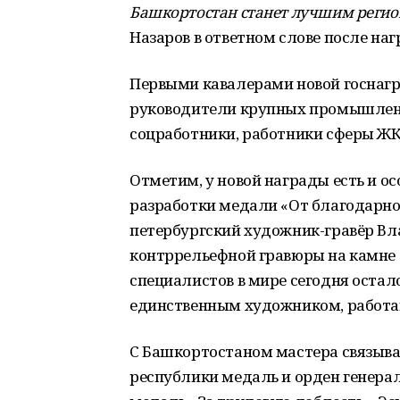
Башкортостан станет лучшим регио
Назаров в ответном слове после на
Первыми кавалерами новой госнагр
руководители крупных промышленн
соцработники, работники сферы ЖК
Отметим, у новой награды есть и о
разработки медали «От благодарно
петербургский художник-гравёр В
контррельефной гравюры на камне 
специалистов в мире сегодня остал
единственным художником, работа
С Башкортостаном мастера связывае
республики медаль и орден генера