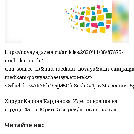
https://novayagazeta.ru/articles/2020/11/08/87875-
noch-den-noch?
utm_source=fb&utm_medium=novaya&utm_campaign
medikam-posvyaschaetsya.etot-tekst-
v&fbclid=IwAR3Kh4OqM5Cfn8rzhDv4JnvZts1xxmosL
Хирург Карина Карданова. Идет операция на
сердце. Фото: Юрий Козырев / «Новая газета»
Читайте нас