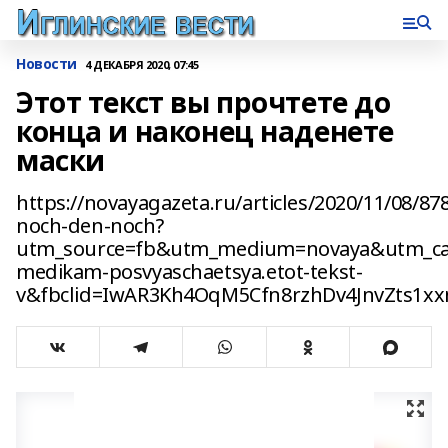
Новости
4 ДЕКАБРЯ 2020, 07:45
Этот текст вы прочтете до
конца и наконец наденете
маски
https://novayagazeta.ru/articles/2020/11/08/87
noch-den-noch?
utm_source=fb&utm_medium=novaya&utm_c
medikam-posvyaschaetsya.etot-tekst-
v&fbclid=IwAR3Kh4OqM5Cfn8rzhDv4JnvZts1