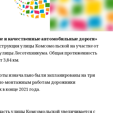
е и качественные автомобильные дороги»
трукция улицы Комсомольской на участке от
 улицы Лесотехникума. Общая протяженность
 3,84 км.
боты изначально были запланированы на три
льно-монтажным работам дорожники
 в конце 2021 года.
часть улицы Комсомольской увеличивается с