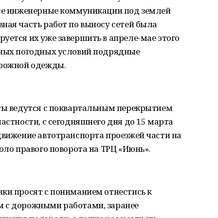
все инженерные коммуникации под землей
ная часть работ по выносу сетей была
уется их уже завершить в апреле-мае этого
тных погодных условий подрядные
орожной одежды.
оты ведутся с поквартальным перекрытием
астности, с сегодняшнего дня до 15 марта
движение автотранспорта проезжей части на
оло правого поворота на ТРЦ «Июнь».
ки просят с пониманием отнестись к
м с дорожными работами, заранее