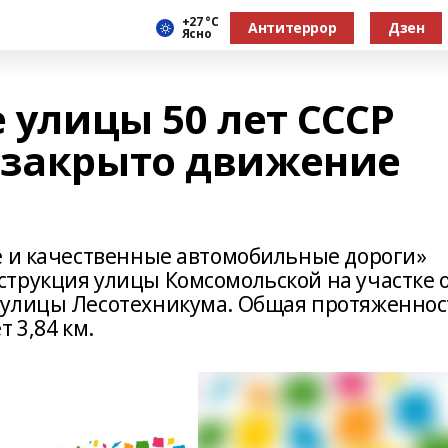
+27 °С
Антитеррор
Дзен
Ясно
е улицы 50 лет СССР
 закрыто движение
е и качественные автомобильные дороги»
трукция улицы Комсомольской на участке 
 улицы Лесотехникума. Общая протяженнос
 3,84 км.