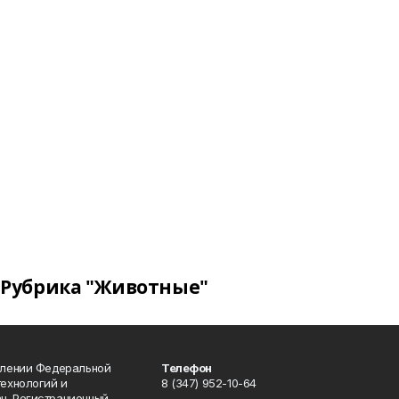
Рубрика "Животные"
влении Федеральной
Телефон
технологий и
8 (347) 952-10-64
н. Регистрационный