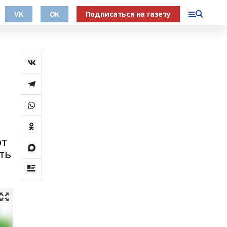
VK
OK
Подписаться на газету
от
ть