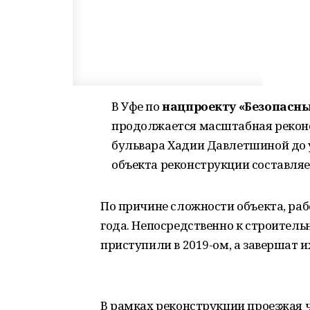
В Уфе по
нацпроекту «Безопасны
продолжается масштабная реконс
бульвара Хадии Давлетшиной до
объекта реконструкции составляет
По причине сложности объекта, ра
года. Непосредственно к строите
приступили в 2019-ом, а завершат их
В рамках реконструкции проезжая 