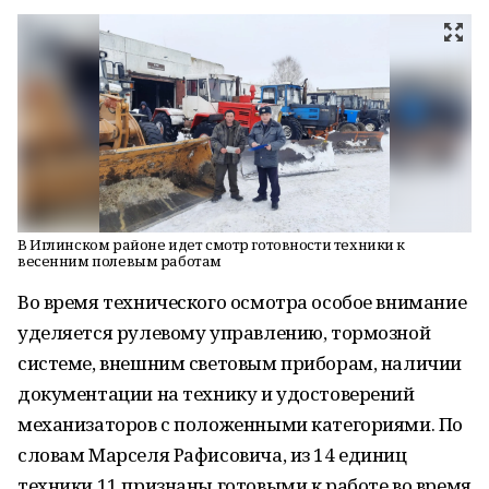
В Иглинском районе идет смотр готовности техники к
весенним полевым работам
Во время технического осмотра особое внимание
уделяется рулевому управлению, тормозной
системе, внешним световым приборам, наличии
документации на технику и удостоверений
механизаторов с положенными категориями. По
словам Марселя Рафисовича, из 14 единиц
техники 11 признаны готовыми к работе во время