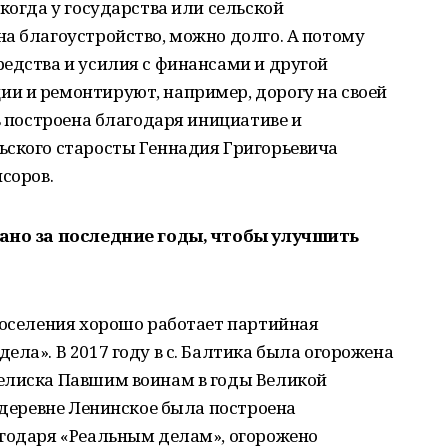
когда у государства или сельской
а благоустройство, можно долго. А потому
едства и усилия с финансами и другой
и и ремонтируют, например, дорогу на своей
ь построена благодаря инициативе и
ьского старосты Геннадия Григорьевича
соров.
лано за последние годы, чтобы улучшить
поселения хорошо работает партийная
ела». В 2017 году в с. Балтика была огорожена
елиска Павшим воинам в годы Великой
в деревне Ленинское была построена
агодаря «Реальным делам», огорожено