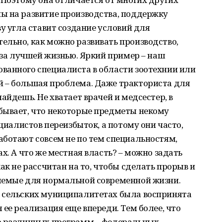
ы на развитие производства, поддержку
у угла ставит создание условий для
ельно, как можно развивать производство,
д за лучшей жизнью. Яркий пример – наш
ванного специалиста в области зоотехнии или
 – большая проблема. Даже тракториста для
айдешь. Не хватает врачей и медсестер, в
бывает, что некоторые предметы некому
ециалистов переизбыток, а потому они часто,
ботают совсем не по тем специальностям,
х. А что же местная власть? – можно задать
ак не рассчитан на то, чтобы сделать прорыв и
лемые для нормальной современной жизни.
 сельских муниципалитетах была воспринята
ее реализация еще впереди. Тем более, что
ю различных программ – федеральных,