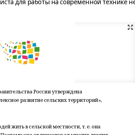
иста для работы на современной технике н
равительства России утверждена
ексное развитие сельских территорий»,
ей жить в сельской местности, т. е. она
 Поэтому она отличается от многих других