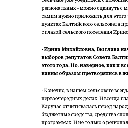
региональных - можно сдвинуть с м
самим нужно приложить для этого у
пунктах Балтийского сельсовета пр
с главой сельского поселения Ирино
- Ирина Михайловна, Вы глава н
выборов депутатов Совета Балтий
этого года. Но, наверное, как и 
каким образом претворялись в 
- Конечно, в нашем сельсовете всег
первоочередных делах. И всегда гл
Карунас отчитывалась перед народ
бюджетные средства, средства спон
программах. И не только о регионал