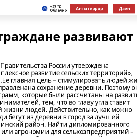
+27 °С
Антитеррор
Дзен
Облачно
граждане развивают
м Правительства России утверждена
плексное развитие сельских территорий»,
ы.Ее главная цель – стимулировать людей ж
направленана сохранение деревни. Поэтому о
ограмм, которые были рассчитаны на развит
нимателей, тем, что во главу угла ставит
й жизни людей. Действительно, как можно
ди бегут из деревни в город за лучшей
линский район. Найти дипломированного
и или агрономии для сельхозпредприятий –