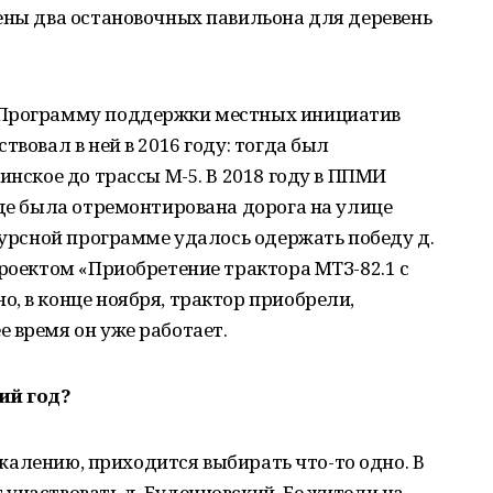
ены два остановочных павильона для деревень
 Программу поддержки местных инициатив
твовал в ней в 2016 году: тогда был
инское до трассы М-5. В 2018 году в ППМИ
где была отремонтирована дорога на улице
нкурсной программе удалось одержать победу д.
проектом «Приобретение трактора МТЗ-82.1 с
, в конце ноября, трактор приобрели,
 время он уже работает.
ий год?
сожалению, приходится выбирать что-то одно. В
участвовать д. Буденновский. Ее жители на