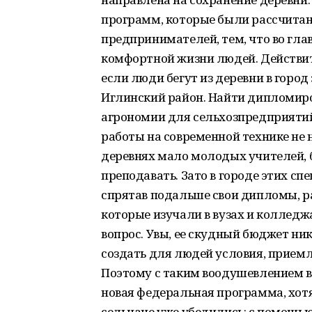
программ, которые были рассчитан
предпринимателей, тем, что во глав
комфортной жизни людей. Действит
если люди бегут из деревни в горо
Иглинский район. Найти дипломиро
агрономии для сельхозпредприятий
работы на современной технике не н
деревнях мало молодых учителей, 
преподавать. Зато в городе этих сп
спрятав подальше свои дипломы, ра
которые изучали в вузах и колледжа
вопрос. Увы, ее скудный бюджет ник
создать для людей условия, прием
Поэтому с таким воодушевлением в
новая федеральная программа, хотя 
сельчане уже убедились: с помощь