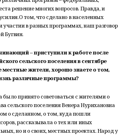
еста решение многих вопросов. Правда, и
силия.О том, что сделано в населенных
и участии в разных программах, наш разговор
й Бугвин.
ачинающий – приступили к работе после
ского сельского поселения в сентябре
все местные жители, хорошо знаете о том,
жизнь различные программы?
да было принято советоваться с жителями о
ава сельского поселения Венера Нурихановна
ом о сделанном, о том, куда пошли
соров, рассказывала о тех или иных
ьных, но и о своих, местных проектах. Народ у