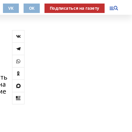
VK
OK
Подписаться на газету
ить
на
ие