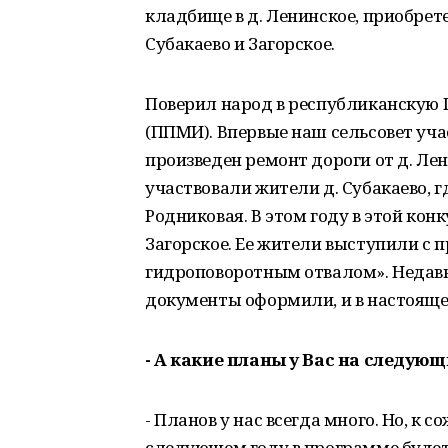
кладбище в д. Ленинское, приобрет
Субакаево и Загорское.
Поверил народ в республиканскую
(ППМИ). Впервые наш сельсовет учас
произведен ремонт дороги от д. Лен
участвовали жители д. Субакаево, 
Родниковая. В этом году в этой ко
Загорское. Ее жители выступили с 
гидроповоротным отвалом». Недавно
документы оформили, и в настоящее
- А какие планы у Вас на следующ
- Планов у нас всегда много. Но, к 
следующем году в программе будет 