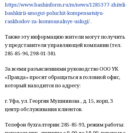
https://www.bashinform.ru/m/news/1285377-zhiteli-
bashkirii-smogut-poluchit-kompensatsiyu-
raskhodov-za-kommunalnye-uslugi/
.
Также эту информацию жители могут получить
у представителя управляющей компании (тел.
285-85-96, 298-01-38).
За всеми разъяснениями руководство ООО УК
«Правда» просит обращаться в головной офис,
который находится по адресу:
г. Уфа, ул. Георгия Мушникова , д. 15, корп, 3
центр обслуживания клиентов.
Телефон бухгалтерии: 285-85-93, режим работы:
понедельник –пятница с 9-00 до 18-00, перерыв с