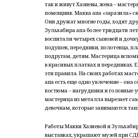
так и живут Хазиевы, жена – мастер
помощник. Макка апа «заразила» св
Они дружат многие годы, ходят дру
Зульхабира апа более тридцати лет
воспитали четырех сыновей и дочк
подушек, передники, полотенца, пл
подругам, детям. Мастерица вспом
в красивых платках и передниках. 
эти правила. На своих работах мас
апа есть еще одно увлечение – она
костюма – нагрудники и головные 
мастерица из металла вырезает сам
девочкам, которые занимаются тан
Работы Макки Хазиевой и Зульхаби
выставках, украшают музей при СДК