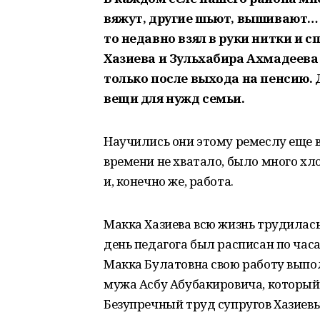
вяжут, другие шьют, вышивают… К
то недавно взял в руки нитки и 
Хазиева и Зульхабира Ахмадеев
только после выхода на пенсию. 
вещи для нужд семьи.
Научились они этому ремеслу еще 
времени не хватало, было много хло
и, конечно же, работа.
Макка Хазиева всю жизнь трудилас
день педагога был расписан по час
Макка Булатовна свою работу выпол
мужа Асбу Абубакировича, который
Безупречный труд супругов Хазиев