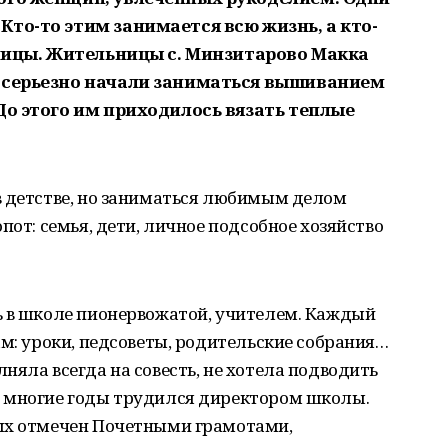
то-то этим занимается всю жизнь, а кто-
спицы. Жительницы с. Минзитарово Макка
а серьезно начали заниматься вышиванием
До этого им приходилось вязать теплые
в детстве, но заниматься любимым делом
пот: семья, дети, личное подсобное хозяйство
ь в школе пионервожатой, учителем. Каждый
ам: уроки, педсоветы, родительские собрания…
няла всегда на совесть, не хотела подводить
 многие годы трудился директором школы.
ых отмечен Почетными грамотами,