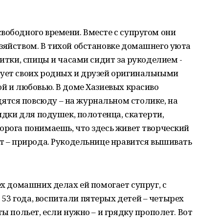
вободного времени. Вместе с супругом они
зяйством. В тихой обстановке домашнего уюта
нитки, спицы и часами сидит за рукоделием -
дует своих родных и друзей оригинальными
ой и любовью. В доме Хазиевых красиво
тся повсюду – на журнальном столике, на
кидки для подушек, полотенца, скатерти,
орога понимаешь, что здесь живет творческий
от – природа. Рукодельнице нравится вышивать
ех домашних делах ей помогает супруг, с
3 года, воспитали пятерых детей – четырех
ты польет, если нужно – и грядку прополет. Вот