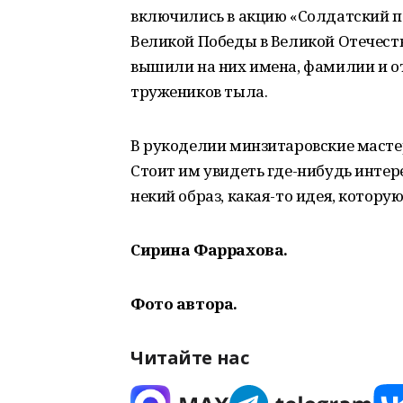
включились в акцию «Солдатский пл
Великой Победы в Великой Отечест
вышили на них имена, фамилии и от
тружеников тыла.
В рукоделии минзитаровские масте
Стоит им увидеть где-нибудь интер
некий образ, какая-то идея, котору
Сирина Фаррахова.
Фото автора.
Читайте нас