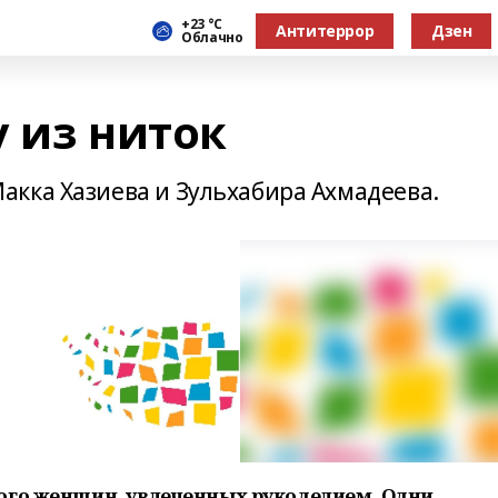
+23 °С
Антитеррор
Дзен
Облачно
 из ниток
кка Хазиева и Зульхабира Ахмадеева.
ого женщин, увлеченных рукоделием. Одни