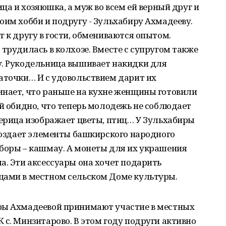
ица и хозяюшка, а муж во всем ей верный друг и
оим хобби и подругу - Зульхабиру Ахмадееву.
г к другу в гости, обмениваются опытом.
 трудилась в колхозе. Вместе с супругом также
у. Рукодельница вышивает накидки для
аточки… И с удовольствием дарит их
инает, что раньше на кухне женщины готовили
Ей обидно, что теперь молодежь не соблюдает
терица изображает цветы, птиц… У Зульхабиры
 создает элементы башкирского народного
уборы – кашмау. А монеты для их украшения
а. Эти аксессуары она хочет подарить
цами в местном сельском Доме культуры.
ры Ахмадеевой принимают участие в местных
 с. Минзитарово. В этом году подруги активно