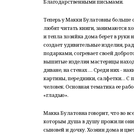
Благодарственными письмами.
Теперь у Макки Булатовны больше с
любят читать книги, занимаются хо
и тепла хозяйка дома берет в руки 
создает удивительные изделия, ра
подарками, согревает своей доброт
вышитые изделия мастерицы находя
диване, на стенах … Среди них - на
картины, передники, салфетки… С п
человек. Основная тематика ее раб
«гладью».
Макка Булатовна говорит, что во вс
которым душа в душу прожили они 5
сыновей и дочку. Хозяин дома и цве