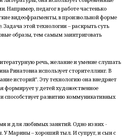
. Например, педагог в работе частенько
откие видеофрагменты, в произвольной форме
. Задача этой технологии – раскрыть суть
ковые образы, тем самым заинтриговать
 литературную речь, желание и умение слушать
на Ринатовна использует сторителлинг. В
вание историй". Эту технологию она внедряет
рая формирует у детей художественное
е и способствует развитию коммуникативных
я и для любимых занятий. Одно из них -
 У Марины – хороший тыл. И супруг, и сын с