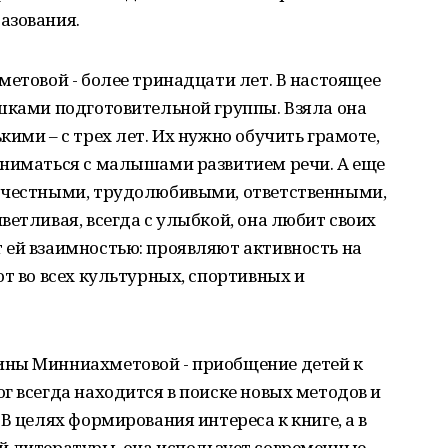
азования.
метовой - более тринадцати лет. В настоящее
шками подготовительной группы. Взяла она
ими – с трех лет. Их нужно обучить грамоте,
аниматься с малышами развитием речи. А еще
 честными, трудолюбивыми, ответственными,
ветливая, всегда с улыбкой, она любит своих
 ей взаимностью: проявляют активность на
ют во всех культурных, спортивных и
ины Минниахметовой - приобщение детей к
г всегда находится в поиске новых методов и
В целях формирования интереса к книге, а в
й литературы, она использует современные