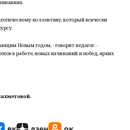
чинаниях.
гогическому коллективу, который всячески
курсу.
ющим Новым годом, - говорит педагог. -
хов в работе, новых начинаний и побед, ярких
иахметовой.