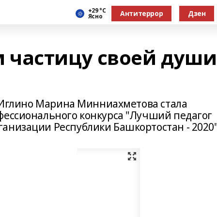
+29 °С
Антитеррор
Дзен
Ясно
 частицу своей души
. Иглино Марина Минниахметова стала
фессионального конкурса "Лучший педагог
анизации Республики Башкортостан - 2020"