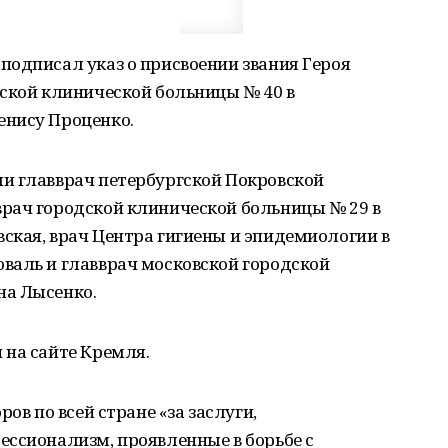
подписал указ о присвоении звания Героя
дской клинической больницы № 40 в
енису Проценко.
и главврач петербургской Покровской
рач городской клинической больницы № 29 в
ская, врач Центра гигиены и эпидемиологии в
валь и главврач московской городской
на Лысенко.
 на сайте Кремля.
ов по всей стране «за заслуги,
ессионализм, проявленные в борьбе с