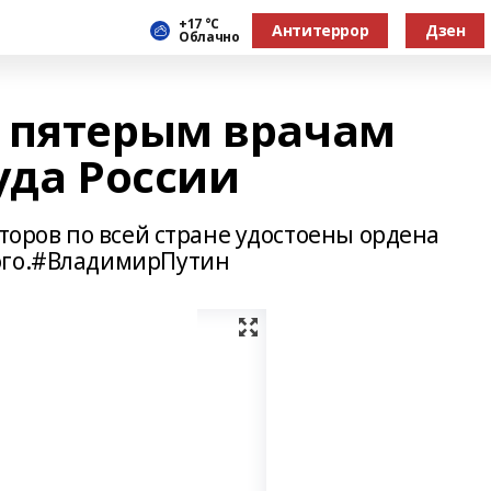
+17 °С
Антитеррор
Дзен
Облачно
 пятерым врачам
уда России
кторов по всей стране удостоены ордена
ого.#ВладимирПутин