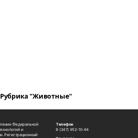
Рубрика "Животные"
влении Федеральной
Телефон
технологий и
8 (347) 952-10-64
н. Регистрационный