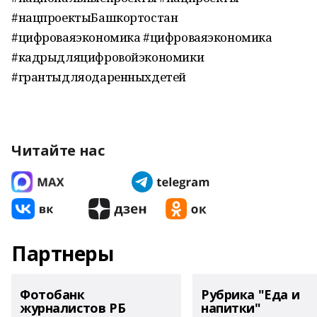
#нацпроектыБашкортостан
#цифроваяэкономика #цифроваяэкономика
#кадрыдляцифровойэкономики
#грантыдляодаренныхдетей
Читайте нас
Партнеры
Фотобанк
Рубрика "Еда и
журналистов РБ
напитки"