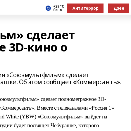
+29 °С
Антитеррор
Дзен
Ясно
ьм» сделает
 3D-кино о
дия «Союзмультфильм» сделает
ашке. Об этом сообщает «Коммерсантъ».
Союзмультфильм» сделает полнометражное 3D-
«Коммерсантъ». Вместе с телеканалами «Россия 1»
k and White (YBW) «Союзмультфильм» выйдет на
тудии будет посвящен Чебурашке, которого