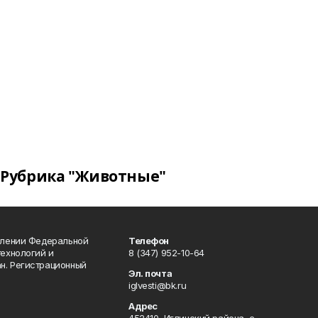
Рубрика "Животные"
влении Федеральной
Телефон
технологий и
8 (347) 952-10-64
н. Регистрационный
Эл. почта
iglvesti@bk.ru
Адрес