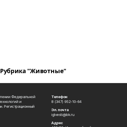
Рубрика "Животные"
влении Федеральной
Телефон
технологий и
8 (347) 952-10-64
н. Регистрационный
Эл. почта
iglvesti@bk.ru
Адрес