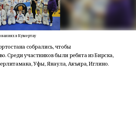
ованиях в Кумертау
кортостана собрались, чтобы
о. Среди участников были ребята из Бирска,
ерлитамака, Уфы, Янаула, Акъяра, Иглино.