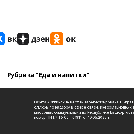
Рубрика "Еда и напитки"
Газета «Иглинские вести» зарегистрирована в Упра
службы по надзору в сфере связи, информационных 
массовых коммуникаций по Республике Башкортоста
номер ПИ № ТУ 02 - 01814 от 19.05.2025 г.