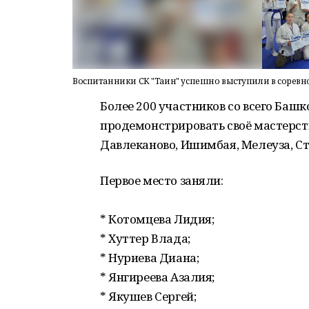
Воспитанники СК "Таин" успешно выступили в соревн
Более 200 участников со всего Баш
продемонстрировать своё мастерств
Давлеканово, Ишимбая, Мелеуза, Ст
Первое место заняли:
* Котомцева Лидия;
* Хуттер Влада;
* Нуриева Диана;
* Янгиреева Азалия;
* Якушев Сергей;