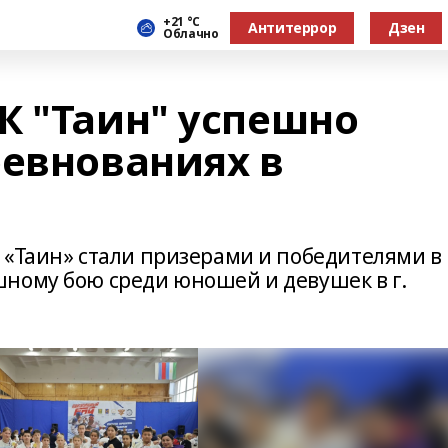
+21 °С
Антитеррор
Дзен
Облачно
К "Таин" успешно
ревнованиях в
 «Таин» стали призерами и победителями в
ному бою среди юношей и девушек в г.