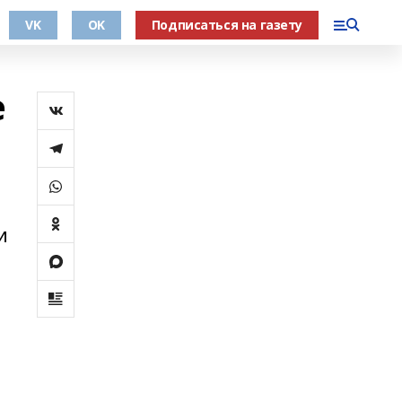
VK
OK
Подписаться на газету
е
и