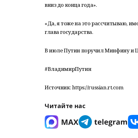
вниз до конца года».
«Да, я тоже на это рассчитываю, и
глава государства.
В июле Путин поручил Минфину и ЦБ
#ВладимирПутин
Источник: https://russian.rt.com
Читайте нас