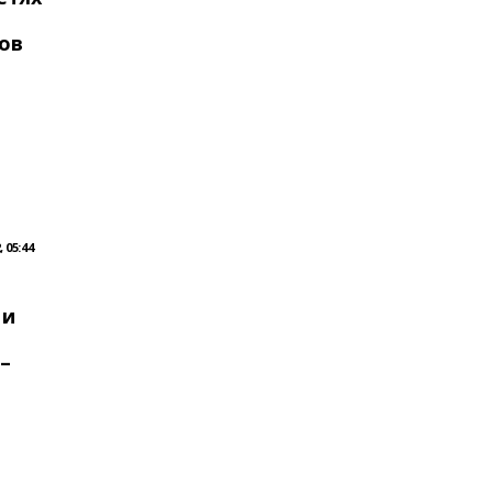
ов
 05:44
ь
 и
–