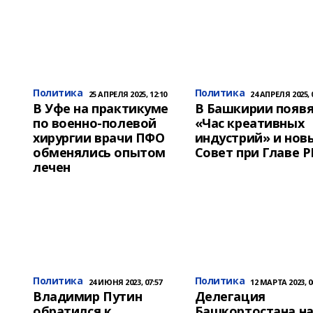
Политика
Политика
25 АПРЕЛЯ 2025, 12:10
24 АПРЕЛЯ 2025, 
В Уфе на практикуме
В Башкирии появя
по военно-полевой
«Час креативных
хирургии врачи ПФО
индустрий» и нов
обменялись опытом
Совет при Главе Р
лечен
Политика
Политика
24 ИЮНЯ 2023, 07:57
12 МАРТА 2023, 0
Владимир Путин
Делегация
обратился к
Башкортостана н