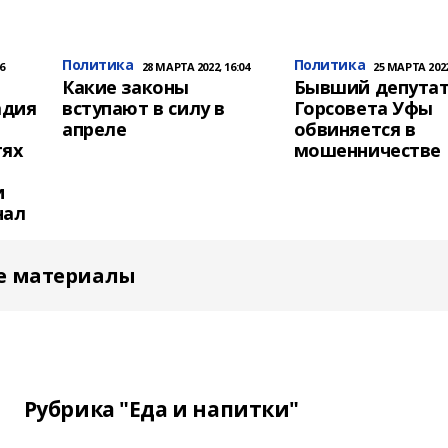
Политика
Политика
6
28 МАРТА 2022, 16:04
25 МАРТА 2022
Какие законы
Бывший депута
адия
вступают в силу в
Горсовета Уфы
апреле
обвиняется в
тях
мошенничестве
и
нал
е материалы
Рубрика "Еда и напитки"