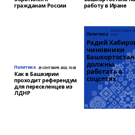
гражданам России
работу в Иране
24 СЕНТЯБРЯ 20
Политика
14:31
Радий Хабиров
чиновники 
Башкортостана
должны 
Политика
25 СЕНТЯБРЯ 2022, 15:03
работать в 
Как в Башкирии
соцсетях
проходит референдум
для переселенцев из
ЛДНР