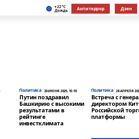
+22 °С
Антитеррор
Дзен
Дождь
Политика
Политика
5
20 ИЮНЯ 2025, 15:10
28 АПРЕЛЯ 2025
о
Путин поздравил
Встреча с генер
Башкирию с высокими
директором Кит
результатами в
Российской тор
рейтинге
платформы
инвестклимата