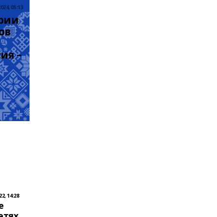
24, 05:13
рии 
  
я – 
2, 14:28
е
етях