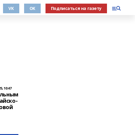
VK
OK
Подписаться на газету
, 10:47
альным
айско-
говой