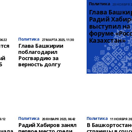
Политика
28 НОЯБРЯ 20
Глава Башки
Радий Хабиров
выступил на 
форуме «Росси
Политика
Казахстан»
06:22
27 МАРТА 2025, 11:30
тся
Глава Башкирии
поблагодарил
ый
Росгвардию за
Б
верность долгу
Политика
Политика
6:12
20 ЯНВАРЯ 2023, 06:42
11 НОЯБРЯ 202
Радий Хабиров занял
В Башкортостан
ачала
первое место среди
страницы в соцс