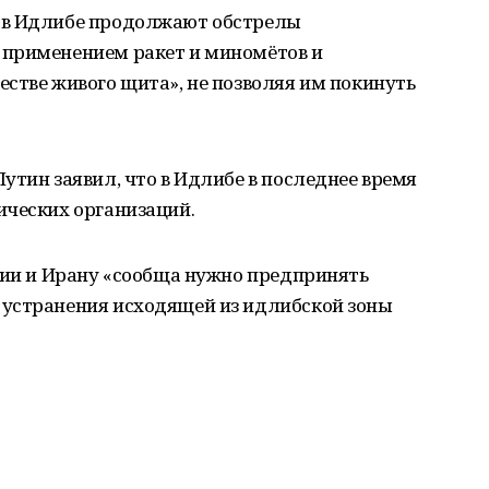
 в Идлибе продолжают обстрелы
 применением ракет и миномётов и
стве живого щита», не позволяя им покинуть
утин заявил, что в Идлибе в последнее время
ических организаций.
ции и Ирану «сообща нужно предпринять
устранения исходящей из идлибской зоны