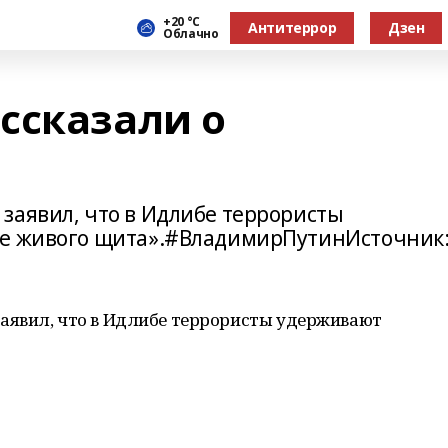
+20 °С
Антитеррор
Дзен
Облачно
ссказали о
заявил, что в Идлибе террористы
ве живого щита».#ВладимирПутинИсточник
аявил, что в Идлибе террористы удерживают