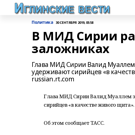
Политика
30 СЕНТЯБРЯ 2019, 05:58
В МИД Сирии ра
заложниках
Глава МИД Сирии Валид Муаллем 
удерживают сирийцев «в качест
russian.rt.com
Глава МИД Сирии Валид Муаллем з
сирийцев «в качестве живого щита».
Об этом сообщает ТАСС.