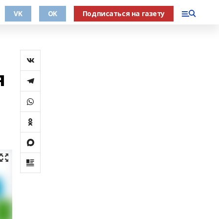
VK
OK
Подписаться на газету
я