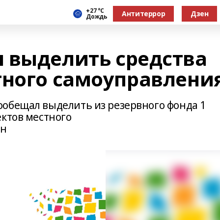
+27 °С
Антитеррор
Дзен
Дождь
 выделить средства
тного самоуправлени
обещал выделить из резервного фонда 1
ектов местного
ин