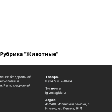
Рубрика "Животные"
влении Федеральной
Телефон
технологий и
8 (347) 952-10-64
н. Регистрационный
Эл. почта
iglvesti@bk.ru
Адрес
452410, Иглинский района, с.
Иглино, ул. Ленина, 94/1