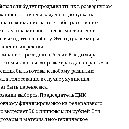
збиратели будут предъявлять их в развернутом
вания поставлена задача не допускать
ащать внимание на то, чтобы расстояние
полутора метров. Член комиссии, если
н выходить на работу. Эти и другие меры
ранение инфекций.
зывание Президента России Владимира
тетом является здоровье граждан страны», а
олжны быть готовы к любому развитию
 дата голосования в случае ухудшения
т быть перенесена.
овании выборов. Председатель ЦИК
новному финансированию из федерального
 выделяет 50 с лишним млн рублей. Эти
нцтовары и материально-техническое