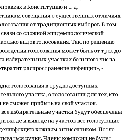
правках в Конституцию и т. д.
стникам совещания о существенных отличиях
олосования от традиционных выборов. В том
в связи со сложной эпидемиологической
колько видов голосования. Так, по решению
роведении голосования может быть от трех до
 на избирательных участках большого числа
отвратит распространение инфекции», -
ядке голосования в труднодоступных
тельного участка, о голосовании для тех, кто
 не сможет прибыть на свой участок.
о все избирательные участки будут обеспечены
 входе и выходе на участок все голосующие
дезинфекцию кожным антисептиком. После
тываться ручки. Члены комиссии не будут