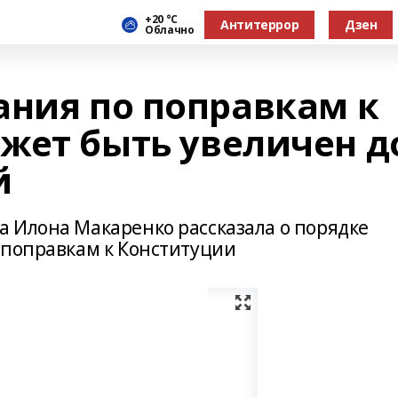
+20 °С
Антитеррор
Дзен
Облачно
ания по поправкам к
жет быть увеличен д
й
 Илона Макаренко рассказала о порядке
 поправкам к Конституции