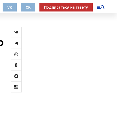
VK
OK
Подписаться на газету
о