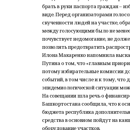
брать в руки паспорта граждан – и
виде. Перед организаторами голосо
скученности людей на участке, обр
между голосующими было не менее 
почувствует недомогание, не долже
позволять предотвратить распрост
Илона Макаренко напомнила выска
Путина о том, что «главным приори
потому избирательные комиссии д
событий, в том числе и к тому, что
эпидемиологической ситуации може
На совещании шла речь о финансир
Башкортостана сообщила, что к ос
бюджета республика дополнительно
средства в основном пойдут на ка
оборудование участков.