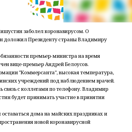
ишустин заболел коронавирусом. О
 он доложил Президенту страны Владимиру
бязанности премьер-министра на время
ен вице-премьер Андрей Белоусов.
ормации "Коммерсанта", высокая температура,
цинских учреждений под наблюдением врачей.
ь связь с коллегами по телефону. Владимир
тин будет принимать участие в принятии
оставаться дома на майских праздниках и
спространения новой коронавирусной