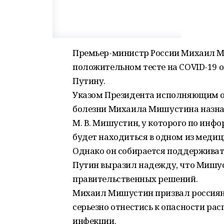
Премьер-министр России Михаил М
положительном тесте на COVID-19
Путину.
Указом Президента исполняющим о
болезни Михаила Мишустина назнач
М. В. Мишустин, у которого по инф
будет находиться в одном из меди
Однако он собирается поддерживат
Путин выразил надежду, что Мишус
правительственных решений.
Михаил Мишустин призвал россиян 
серьезно отнестись к опасности ра
инфекции.