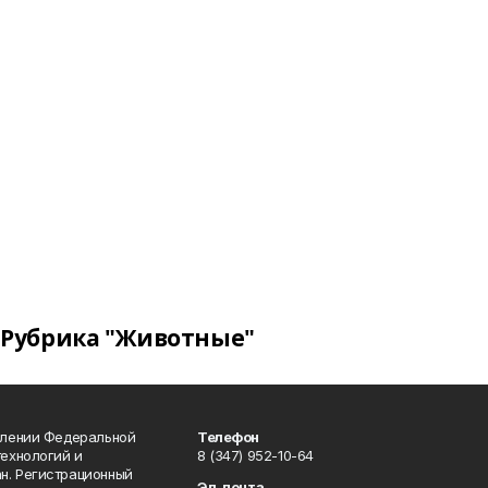
Рубрика "Животные"
влении Федеральной
Телефон
технологий и
8 (347) 952-10-64
н. Регистрационный
Эл. почта