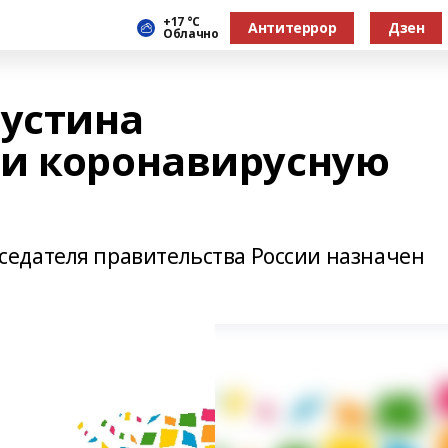
+17 °С
Антитеррор
Дзен
Облачно
устина
и коронавирусную
едателя правительства России назначен