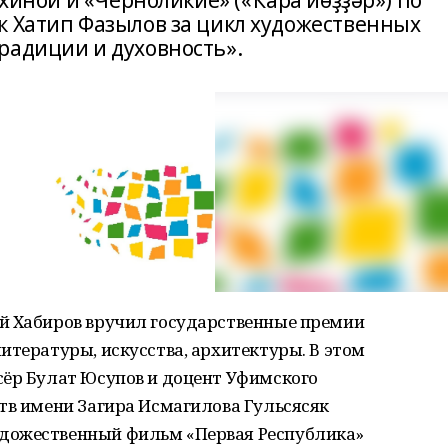
Яхиной и «Черноликие» («Ҡара йөҙҙәр») по
к Хатип Фазылов за цикл художественных
радиции и духовность».
й Хабиров вручил государственные премии
итературы, искусства, архитектуры. В этом
сёр Булат Юсупов и доцент Уфимского
тв имени Загира Исмагилова Гульсясяк
дожественный фильм «Первая Республика»