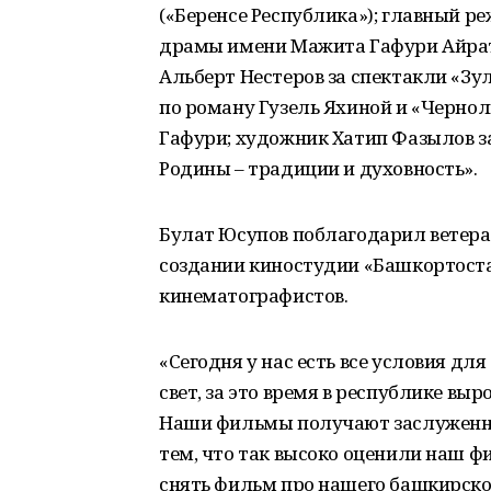
(«Беренсе Республика»); главный р
драмы имени Мажита Гафури Айрат
Альберт Нестеров за спектакли «Зул
по роману Гузель Яхиной и «Черноли
Гафури; художник Хатип Фазылов з
Родины – традиции и духовность».
Булат Юсупов поблагодарил ветера
создании киностудии «Башкортостан
кинематографистов.
«Сегодня у нас есть все условия д
свет, за это время в республике в
Наши фильмы получают заслуженные
тем, что так высоко оценили наш ф
снять фильм про нашего башкирско