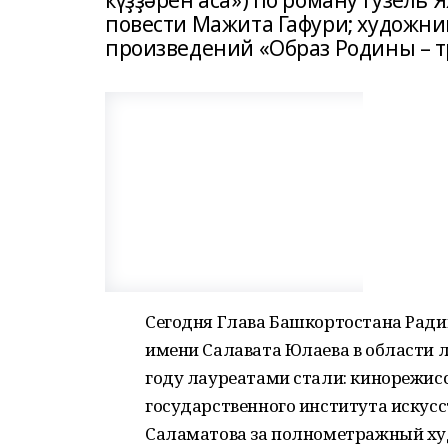
күҙҙәрен аса») по роману Гузель 
повести Мажита Гафури; художни
произведений «Образ Родины – т
Сегодня Глава Башкортостана Ради
имени Салавата Юлаева в области л
году лауреатами стали: кинорежис
государственного института искусс
Саламатова за полнометражный ху