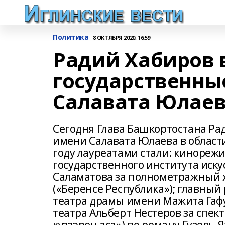
Политика
8 ОКТЯБРЯ 2020, 16:59
Радий Хабиров 
государственны
Салавата Юлае
Сегодня Глава Башкортостана Ра
имени Салавата Юлаева в области
году лауреатами стали: кинорежи
государственного института иску
Саламатова за полнометражный 
(«Беренсе Республика»); главны
театра драмы имени Мажита Гаф
театра Альберт Нестеров за спект