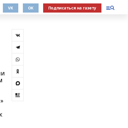
VK
OK
Подписаться на газету
ии
м
а»
к