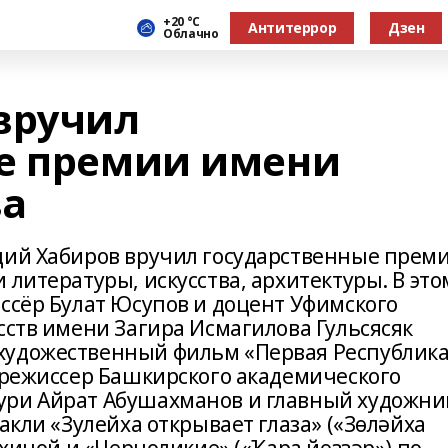
+20 °С
Антитеррор
Дзен
Облачно
вручил
е премии имени
ва
дий Хабиров вручил государственные прем
 литературы, искусства, архитектуры. В это
ссёр Булат Юсупов и доцент Уфимского
сств имени Загира Исмагилова Гульсясяк
художественный фильм «Первая Республик
й режиссер Башкирского академического
ури Айрат Абушахманов и главный художни
акли «Зулейха открывает глаза» («Зөләйха