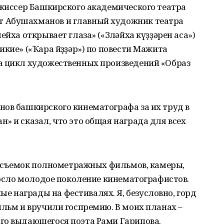
ежиссер Башкирского академического театра
 Абушахманов и главный художник театра
ейха открывает глаза» («Зөләйха күҙҙәрен аса»)
кие» («Ҡара йөҙҙәр») по повести Мажита
а цикл художественных произведений «Образ
нов башкирского кинематографа за их труд в
» и сказал, что это общая награда для всех
ля съемок полнометражных фильмов, камеры,
ыросло молодое поколение кинематографистов.
 награды на фестивалях. Я, безусловно, горд
ильм и вручили госпремию. В моих планах –
го выдающегося поэта Рами Гарипова.