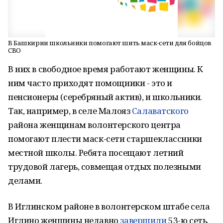
В Башкирии школьники помогают шить маск-сети для бойцов
СВО
В них в свободное время работают женщины. К
ним часто приходят помощники - это и
пенсионеры (серебряный актив), и школьники.
Так, например, в селе Малояз
Салаватского
района женщинам волонтерского центра
помогают плести маск-сети старшеклассники
местной школы. Ребята посещают летний
трудовой лагерь, совмещая отдых полезными
делами.
В Иглинском районе в волонтерском штабе села
Иглино женщины недавно
завершили
53-ю сеть.