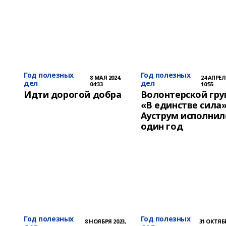
Год полезных
Год полезных
8 МАЯ 2024,
24 АПРЕЛ
дел
дел
04:33
10:55
Идти дорогой добра
Волонтерской гру
«В единстве сила»
Ауструм исполнил
один год
Год полезных
Год полезных
8 НОЯБРЯ 2023,
31 ОКТЯБР