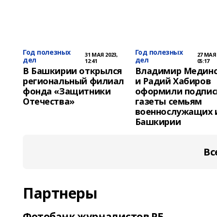
Год полезных
Год полезных
31 МАЯ 2023,
27 МАЯ 
дел
дел
12:41
05:17
В Башкирии открылся
Владимир Медин
региональный филиал
и Радий Хабиров
фонда «Защитники
оформили подпис
Отечества»
газеты семьям
военнослужащих 
Башкирии
Вс
Партнеры
Фотобанк журналистов РБ