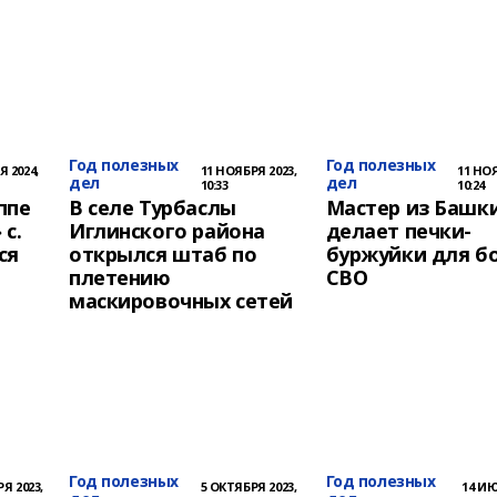
Год полезных
Год полезных
Я 2024,
11 НОЯБРЯ 2023,
11 НОЯ
дел
дел
10:33
10:24
ппе
В селе Турбаслы
Мастер из Башк
 с.
Иглинского района
делает печки-
ся
открылся штаб по
буржуйки для б
плетению
СВО
маскировочных сетей
Год полезных
Год полезных
Я 2023,
5 ОКТЯБРЯ 2023,
14 ИЮ