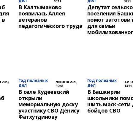
дел
дел
10:11
08:28
аб
В Калтыманово
Депутат сельско
 для
появилась Аллея
поселения Башк
 в
ветеранов
помог заготовит
педагогического труда
для семьи
мобилизованно
Год полезных
Год полезных
 2023,
9 ИЮНЯ 2023,
4 ИЮ
дел
дел
10:43
13:31
В селе Кудеевский
В Башкирии
аб
открыли
школьники пом
мемориальную доску
шить маск-сети
участнику СВО Денису
бойцов СВО
Фатхутдинову