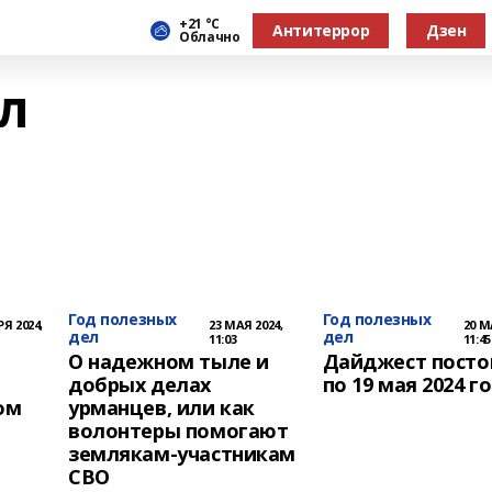
+21 °С
Антитеррор
Дзен
Облачно
л
Год полезных
Год полезных
Я 2024,
23 МАЯ 2024,
20 М
дел
дел
11:03
11:45
О надежном тыле и
Дайджест постов
добрых делах
по 19 мая 2024 г
ом
урманцев, или как
волонтеры помогают
землякам-участникам
СВО