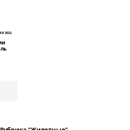
АЯ 2023,
ии
ель
Рубрика "Животные"