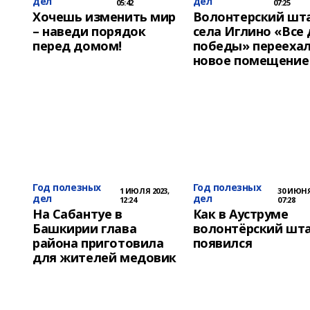
дел
дел
05:42
07:25
Хочешь изменить мир
Волонтерский шт
– наведи порядок
села Иглино «Все
перед домом!
победы» переехал
новое помещение
Год полезных
Год полезных
1 ИЮЛЯ 2023,
30 ИЮНЯ
дел
дел
12:24
07:28
На Сабантуе в
Как в Ауструме
Башкирии глава
волонтёрский шт
района приготовила
появился
для жителей медовик