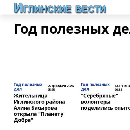
Год полезных де
Год полезных
Год полезных
25 ДЕКАБРЯ 2024,
4 СЕНТЯБР
дел
дел
05:25
09:34
Жительница
"Серебряные"
Иглинского района
волонтеры
Алина Басырова
поделились опыт
открыла "Планету
Добра"