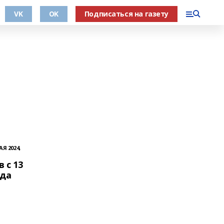
VK
OK
Подписаться на газету
АЯ 2024,
 с 13
ода