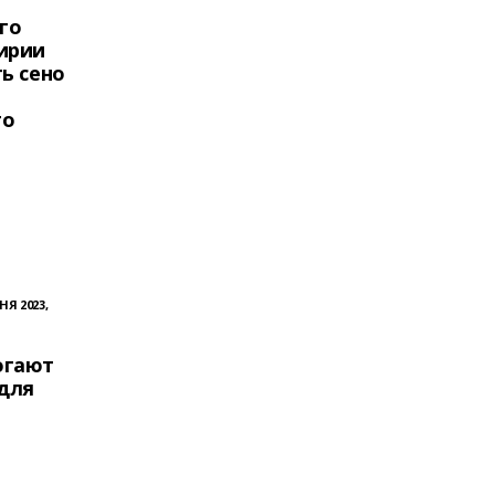
го
ирии
ь сено
го
НЯ 2023,
огают
 для