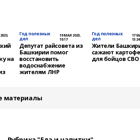
Год полезных
Год полезных
2023,
19 МАЯ 2023,
17 М
дел
дел
10:17
13:24
ский
Депутат райсовета из
Жители Башкир
Башкирии помог
сажают картоф
ку на
восстановить
для бойцов СВО
водоснабжение
из
жителям ЛНР
е материалы
Рубрика "Еда и напитки"